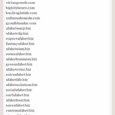
virtuogoweb.com
biglotshours.com
buyliraglutide.com
onlinesafemeds.com
gyanibhandar.com
ufabetwarp.biz
ufabetclip.biz
expertufabet.biz
fantasyufabet.biz
ufabetsiam.biz
swissufabet.biz
ufabetbusiness.biz
greenufabet.biz
ufabetcolor.biz
extraufabet.biz
ufabetlife.biz
ufabetsolutions.biz
socialufabet.biz
surfufabet.biz
ufabetbest.biz
sureufabet.biz
customufabet.biz