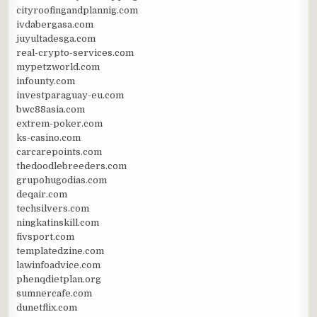
cityroofingandplannig.com
ivdabergasa.com
juyultadesga.com
real-crypto-services.com
mypetzworld.com
infounty.com
investparaguay-eu.com
bwc88asia.com
extrem-poker.com
ks-casino.com
carcarepoints.com
thedoodlebreeders.com
grupohugodias.com
deqair.com
techsilvers.com
ningkatinskill.com
fivsport.com
templatedzine.com
lawinfoadvice.com
phenqdietplan.org
sumnercafe.com
dunetflix.com