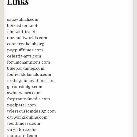
Links
saucyukiah.com
beikastreet.net
filmizlettir.net
ourmultiworlds.com
cooncreekclub.org
pegpufftimes.com
celestia-arts.com
forumchampions.com
bluebargames.com
festivaldelamalou.com
firstsigninnovations.com
garberdodge.com
swim-wears.com
forgrantedmedia.com
peolpstar.com
tylerscustomdesign.com
carworksonline.com
techtimesss.com
virylstore.com
motorstell.com