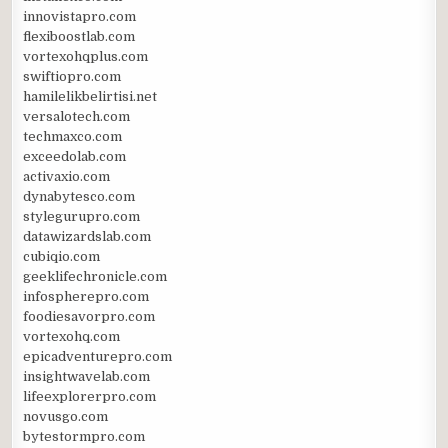
innovistapro.com
flexiboostlab.com
vortexohqplus.com
swiftiopro.com
hamilelikbelirtisi.net
versalotech.com
techmaxco.com
exceedolab.com
activaxio.com
dynabytesco.com
stylegurupro.com
datawizardslab.com
cubiqio.com
geeklifechronicle.com
infospherepro.com
foodiesavorpro.com
vortexohq.com
epicadventurepro.com
insightwavelab.com
lifeexplorerpro.com
novusgo.com
bytestormpro.com