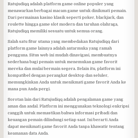
Ratujudiqq adalah platform game online populer yang
menawarkan berbagai macam game untuk dinikmati pemain.
Dari permainan kasino klasik seperti poker, blackjack, dan
roulette hingga game slot modern dan taruhan olahraga,
Ratujudiqq memiliki sesuatu untuk semua orang.
Salah satu fitur utama yang membedakan Ratujudiqq dari
platform game lainnya adalah antarmuka yang ramah
pengguna. Situs web ini mudah dinavigasi, membuatnya
sederhana bagi pemain untuk menemukan game favorit
mereka dan mulai bermain segera. Selain itu, platform ini
kompatibel dengan perangkat desktop dan seluler,
memungkinkan Anda untuk menikmati game favorit Anda ke
mana pun Anda pergi.
Sorotan lain dari Ratujudiqq adalah pengalaman game yang
aman dan andal. Platform ini menggunakan teknologi enkripsi
canggih untuk memastikan bahwa informasi pribadi dan
keuangan pemain dilindungi setiap saat. Ini berarti Anda
dapat menikmati game favorit Anda tanpa khawatir tentang
keamanan data Anda.