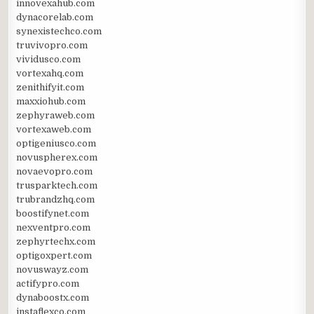
innovexahub.com
dynacorelab.com
synexistechco.com
truvivopro.com
vividusco.com
vortexahq.com
zenithifyit.com
maxxiohub.com
zephyraweb.com
vortexaweb.com
optigeniusco.com
novuspherex.com
novaevopro.com
trusparktech.com
trubrandzhq.com
boostifynet.com
nexventpro.com
zephyrtechx.com
optigoxpert.com
novuswayz.com
actifypro.com
dynaboostx.com
instaflexco.com