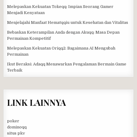
Melepaskan Kekuatan Tokeqq: Impian Seorang Gamer
Menjadi Kenyataan
Menjelajahi Manfaat Hematqqiu untuk Kesehatan dan Vitalitas
Bebaskan Keterampilan Anda dengan Akuqq: Masa Depan
Permainan Kompetitif
Melepaskan Kekuatan Oriqq2: Bagaimana AI Mengubah
Permainan
Ikut Beraksi: Adaqq Menawarkan Pengalaman Bermain Game
Terbaik
LINK LAINNYA
poker
dominoqq
situs pkv