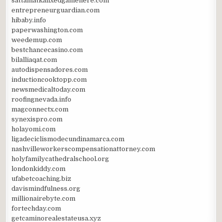
sattamatkafixedgamehere.com
entrepreneurguardian.com
hibaby.info
paperwashington.com
weedemup.com
bestchancecasino.com
bilalliaqat.com
autodispensadores.com
inductioncooktopp.com
newsmedicaltoday.com
roofingnevada.info
magconnectx.com
synexispro.com
holayomi.com
ligadeciclismodecundinamarca.com
nashvilleworkerscompensationattorney.com
holyfamilycathedralschool.org
londonkiddy.com
ufabetcoaching.biz
davismindfulness.org
millionairebyte.com
fortechday.com
getcaminorealestateusa.xyz