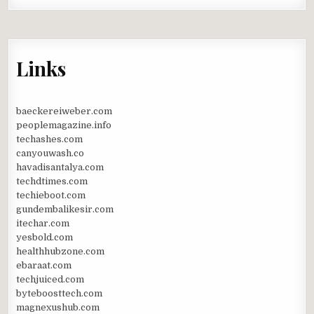
Links
baeckereiweber.com
peoplemagazine.info
techashes.com
canyouwash.co
havadisantalya.com
techdtimes.com
techieboot.com
gundembalikesir.com
itechar.com
yesbold.com
healthhubzone.com
ebaraat.com
techjuiced.com
byteboosttech.com
magnexushub.com