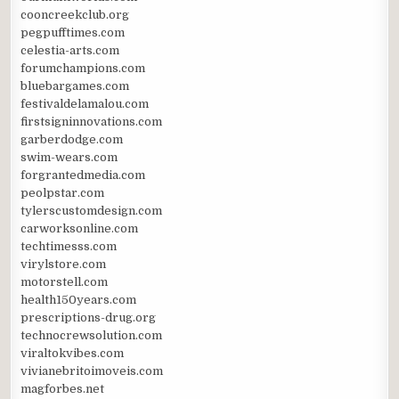
cooncreekclub.org
pegpufftimes.com
celestia-arts.com
forumchampions.com
bluebargames.com
festivaldelamalou.com
firstsigninnovations.com
garberdodge.com
swim-wears.com
forgrantedmedia.com
peolpstar.com
tylerscustomdesign.com
carworksonline.com
techtimesss.com
virylstore.com
motorstell.com
health150years.com
prescriptions-drug.org
technocrewsolution.com
viraltokvibes.com
vivianebritoimoveis.com
magforbes.net