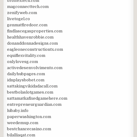
orbitextech.com
magconnecttech.com
zenifyweb.com
livetogel.co
genmatfiredoor.com
findlascegasproperties.com
healthhavenrobbie.com
donanddonnadesigns.com
eagleoneconstructiontx.com
equiflexvitality.com
onlylovesg.com
activedesenvolvimento.com
dailyhubpages.com
idnplaysbobet.com
sattakingvikidadacall.com
bestbolaslotgames.com
sattamatkafixedgamehere.com
entrepreneurguardian.com
hibaby.info
paperwashington.com
weedemup.com
bestchancecasino.com
bilalliaqat.com