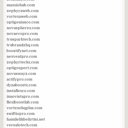
maxxiohub.com
zephyraweb.com
vortexaweb.com
optigeniusco.com
novuspherex.com
novaevopro.com
trusparktech.com
trubrandzhq.com
boostifynet.com
nexventpro.com
zephyrtechx.com
optigoxpert.com
novuswayz.com
actifypro.com
dynaboostx.com
instaflexco.com
innovistapro.com
flexiboostlab.com
vortexohqplus.com
swiftiopro.com
hamilelikbelirtisi.net
versalotech.com