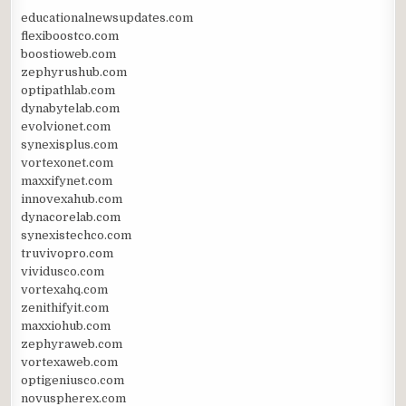
educationalnewsupdates.com
flexiboostco.com
boostioweb.com
zephyrushub.com
optipathlab.com
dynabytelab.com
evolvionet.com
synexisplus.com
vortexonet.com
maxxifynet.com
innovexahub.com
dynacorelab.com
synexistechco.com
truvivopro.com
vividusco.com
vortexahq.com
zenithifyit.com
maxxiohub.com
zephyraweb.com
vortexaweb.com
optigeniusco.com
novuspherex.com