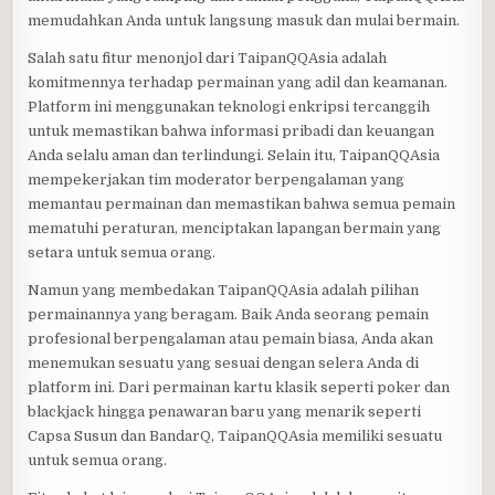
memudahkan Anda untuk langsung masuk dan mulai bermain.
Salah satu fitur menonjol dari TaipanQQAsia adalah
komitmennya terhadap permainan yang adil dan keamanan.
Platform ini menggunakan teknologi enkripsi tercanggih
untuk memastikan bahwa informasi pribadi dan keuangan
Anda selalu aman dan terlindungi. Selain itu, TaipanQQAsia
mempekerjakan tim moderator berpengalaman yang
memantau permainan dan memastikan bahwa semua pemain
mematuhi peraturan, menciptakan lapangan bermain yang
setara untuk semua orang.
Namun yang membedakan TaipanQQAsia adalah pilihan
permainannya yang beragam. Baik Anda seorang pemain
profesional berpengalaman atau pemain biasa, Anda akan
menemukan sesuatu yang sesuai dengan selera Anda di
platform ini. Dari permainan kartu klasik seperti poker dan
blackjack hingga penawaran baru yang menarik seperti
Capsa Susun dan BandarQ, TaipanQQAsia memiliki sesuatu
untuk semua orang.