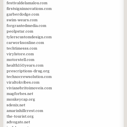
festivaldelamalou.com
firstsigninnovations.com
garberdodge.com
swim-wears.com
forgrantedmedia.com
peolpstar.com
tylerscustomdesign.com
carworksonline.com
techtimesss.com
virylstore.com
motorstell.com
health150years.com
prescriptions-drug.org
technocrewsolution.com
viraltokvibes.com
vivianebritoimoveis.com
magforbes.net
monkeycap.org
sdenix.net
amarinhillcrest.com
the-tourist.org
advogato.net