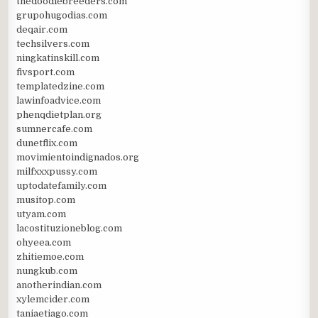
thedoodlebreeders.com
grupohugodias.com
deqair.com
techsilvers.com
ningkatinskill.com
fivsport.com
templatedzine.com
lawinfoadvice.com
phenqdietplan.org
sumnercafe.com
dunetflix.com
movimientoindignados.org
milfxxxpussy.com
uptodatefamily.com
musitop.com
utyam.com
lacostituzioneblog.com
ohyeea.com
zhitiemoe.com
nungkub.com
anotherindian.com
xylemcider.com
taniaetiago.com