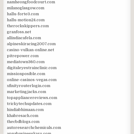
namheongfoodcourt.com
milanoglasgow.com
hallu-forte3.com
hallu-motion24.com
therockskippers.com
granfoss.net
allindiacafela.com
alpineskiracing2007.com
casino-vulkan-online.net
pitrepower.com
mediatown360.com
digitaleyestrainclinic.com
missionposible.com
online-casinos-vegas.com
xfinityrouterlogin.com
marketingjacks.com
topappliancereviews.com
trickytechupdates.com
hindiabhimaan.com
khabresach.com
thecbdblogs.com
autoresearchchemicals.com
apnabusinesskaro.com