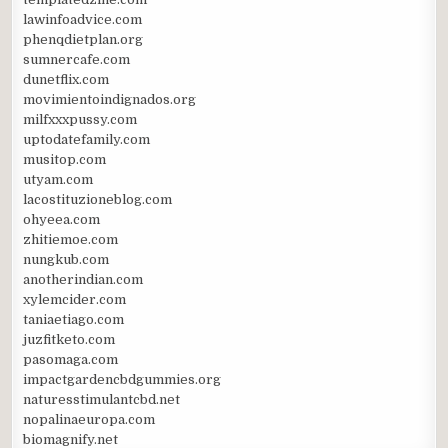
lawinfoadvice.com
phenqdietplan.org
sumnercafe.com
dunetflix.com
movimientoindignados.org
milfxxxpussy.com
uptodatefamily.com
musitop.com
utyam.com
lacostituzioneblog.com
ohyeea.com
zhitiemoe.com
nungkub.com
anotherindian.com
xylemcider.com
taniaetiago.com
juzfitketo.com
pasomaga.com
impactgardencbdgummies.org
naturesstimulantcbd.net
nopalinaeuropa.com
biomagnify.net