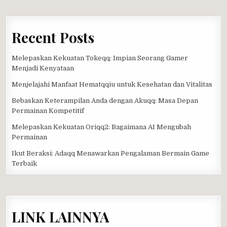
Recent Posts
Melepaskan Kekuatan Tokeqq: Impian Seorang Gamer
Menjadi Kenyataan
Menjelajahi Manfaat Hematqqiu untuk Kesehatan dan Vitalitas
Bebaskan Keterampilan Anda dengan Akuqq: Masa Depan
Permainan Kompetitif
Melepaskan Kekuatan Oriqq2: Bagaimana AI Mengubah
Permainan
Ikut Beraksi: Adaqq Menawarkan Pengalaman Bermain Game
Terbaik
LINK LAINNYA