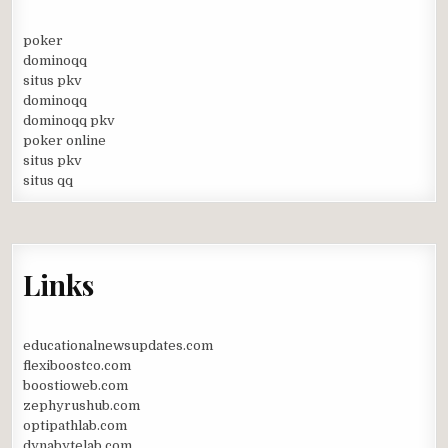
poker
dominoqq
situs pkv
dominoqq
dominoqq pkv
poker online
situs pkv
situs qq
Links
educationalnewsupdates.com
flexiboostco.com
boostioweb.com
zephyrushub.com
optipathlab.com
dynabytelab.com