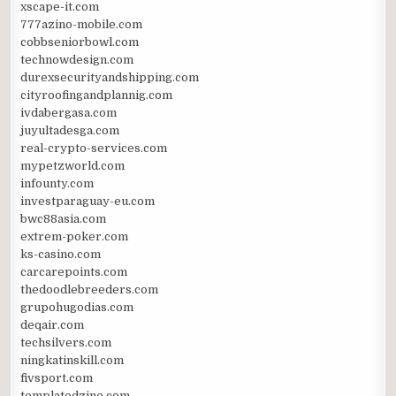
xscape-it.com
777azino-mobile.com
cobbseniorbowl.com
technowdesign.com
durexsecurityandshipping.com
cityroofingandplannig.com
ivdabergasa.com
juyultadesga.com
real-crypto-services.com
mypetzworld.com
infounty.com
investparaguay-eu.com
bwc88asia.com
extrem-poker.com
ks-casino.com
carcarepoints.com
thedoodlebreeders.com
grupohugodias.com
deqair.com
techsilvers.com
ningkatinskill.com
fivsport.com
templatedzine.com