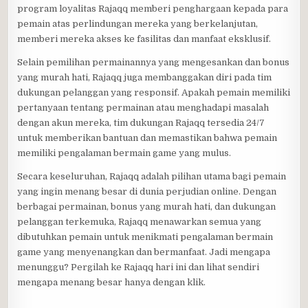
program loyalitas Rajaqq memberi penghargaan kepada para
pemain atas perlindungan mereka yang berkelanjutan,
memberi mereka akses ke fasilitas dan manfaat eksklusif.
Selain pemilihan permainannya yang mengesankan dan bonus
yang murah hati, Rajaqq juga membanggakan diri pada tim
dukungan pelanggan yang responsif. Apakah pemain memiliki
pertanyaan tentang permainan atau menghadapi masalah
dengan akun mereka, tim dukungan Rajaqq tersedia 24/7
untuk memberikan bantuan dan memastikan bahwa pemain
memiliki pengalaman bermain game yang mulus.
Secara keseluruhan, Rajaqq adalah pilihan utama bagi pemain
yang ingin menang besar di dunia perjudian online. Dengan
berbagai permainan, bonus yang murah hati, dan dukungan
pelanggan terkemuka, Rajaqq menawarkan semua yang
dibutuhkan pemain untuk menikmati pengalaman bermain
game yang menyenangkan dan bermanfaat. Jadi mengapa
menunggu? Pergilah ke Rajaqq hari ini dan lihat sendiri
mengapa menang besar hanya dengan klik.