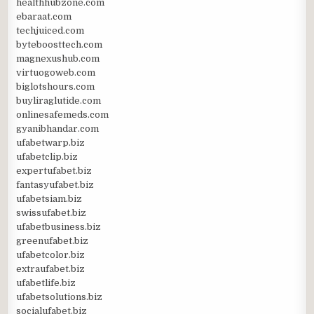
healthhubzone.com
ebaraat.com
techjuiced.com
byteboosttech.com
magnexushub.com
virtuogoweb.com
biglotshours.com
buyliraglutide.com
onlinesafemeds.com
gyanibhandar.com
ufabetwarp.biz
ufabetclip.biz
expertufabet.biz
fantasyufabet.biz
ufabetsiam.biz
swissufabet.biz
ufabetbusiness.biz
greenufabet.biz
ufabetcolor.biz
extraufabet.biz
ufabetlife.biz
ufabetsolutions.biz
socialufabet.biz