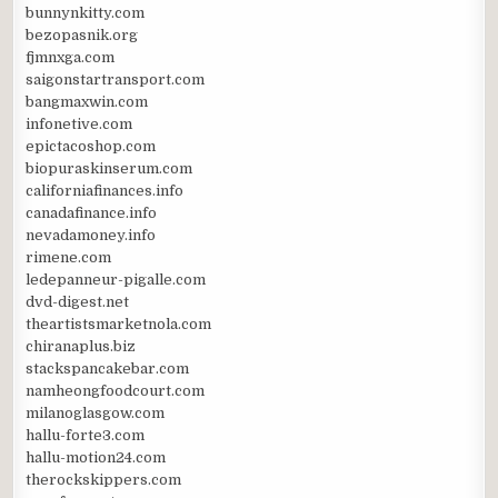
bunnynkitty.com
bezopasnik.org
fjmnxga.com
saigonstartransport.com
bangmaxwin.com
infonetive.com
epictacoshop.com
biopuraskinserum.com
californiafinances.info
canadafinance.info
nevadamoney.info
rimene.com
ledepanneur-pigalle.com
dvd-digest.net
theartistsmarketnola.com
chiranaplus.biz
stackspancakebar.com
namheongfoodcourt.com
milanoglasgow.com
hallu-forte3.com
hallu-motion24.com
therockskippers.com