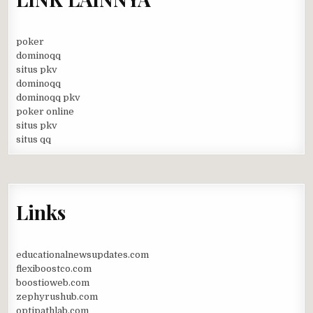
poker
dominoqq
situs pkv
dominoqq
dominoqq pkv
poker online
situs pkv
situs qq
Links
educationalnewsupdates.com
flexiboostco.com
boostioweb.com
zephyrushub.com
optipathlab.com