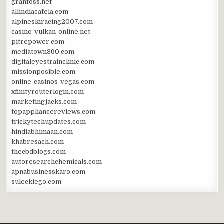
granfoss.net
allindiacafela.com
alpineskiracing2007.com
casino-vulkan-online.net
pitrepower.com
mediatown360.com
digitaleyestrainclinic.com
missionposible.com
online-casinos-vegas.com
xfinityrouterlogin.com
marketingjacks.com
topappliancereviews.com
trickytechupdates.com
hindiabhimaan.com
khabresach.com
thecbdblogs.com
autoresearchchemicals.com
apnabusinesskaro.com
suleckiego.com