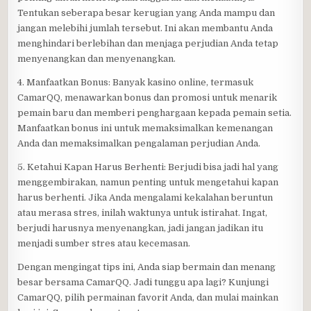
Tentukan seberapa besar kerugian yang Anda mampu dan
jangan melebihi jumlah tersebut. Ini akan membantu Anda
menghindari berlebihan dan menjaga perjudian Anda tetap
menyenangkan dan menyenangkan.
4. Manfaatkan Bonus: Banyak kasino online, termasuk
CamarQQ, menawarkan bonus dan promosi untuk menarik
pemain baru dan memberi penghargaan kepada pemain setia.
Manfaatkan bonus ini untuk memaksimalkan kemenangan
Anda dan memaksimalkan pengalaman perjudian Anda.
5. Ketahui Kapan Harus Berhenti: Berjudi bisa jadi hal yang
menggembirakan, namun penting untuk mengetahui kapan
harus berhenti. Jika Anda mengalami kekalahan beruntun
atau merasa stres, inilah waktunya untuk istirahat. Ingat,
berjudi harusnya menyenangkan, jadi jangan jadikan itu
menjadi sumber stres atau kecemasan.
Dengan mengingat tips ini, Anda siap bermain dan menang
besar bersama CamarQQ. Jadi tunggu apa lagi? Kunjungi
CamarQQ, pilih permainan favorit Anda, dan mulai mainkan