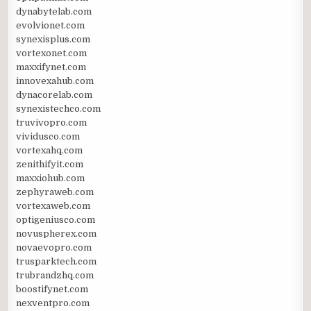
dynabytelab.com
evolvionet.com
synexisplus.com
vortexonet.com
maxxifynet.com
innovexahub.com
dynacorelab.com
synexistechco.com
truvivopro.com
vividusco.com
vortexahq.com
zenithifyit.com
maxxiohub.com
zephyraweb.com
vortexaweb.com
optigeniusco.com
novuspherex.com
novaevopro.com
trusparktech.com
trubrandzhq.com
boostifynet.com
nexventpro.com