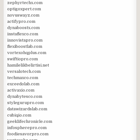
zephyrtechx.com
optigoxpert.com
novuswayz.com
actifypro.com
dynaboostx.com
instaflexco.com
innovistapro.com
flexiboostlab.com
vortexohqplus.com
swiftiopro.com
hamilelikbelirtisi.net
versalotech.com
techmaxco.com
exceedolab.com
activaxio.com
dynabytesco.com
stylegurupro.com
datawizardslab.com
cubiqio.com
geeklifechronicle.com
infospherepro.com
foodiesavorpro.com