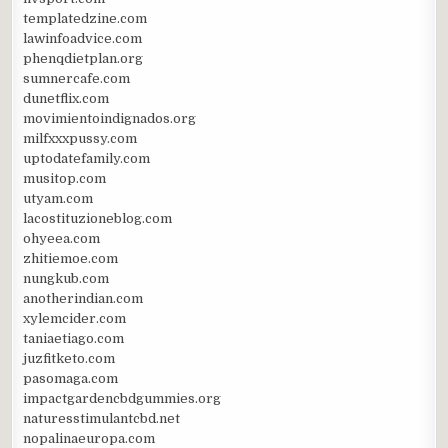
templatedzine.com
lawinfoadvice.com
phenqdietplan.org
sumnercafe.com
dunetflix.com
movimientoindignados.org
milfxxxpussy.com
uptodatefamily.com
musitop.com
utyam.com
lacostituzioneblog.com
ohyeea.com
zhitiemoe.com
nungkub.com
anotherindian.com
xylemcider.com
taniaetiago.com
juzfitketo.com
pasomaga.com
impactgardencbdgummies.org
naturesstimulantcbd.net
nopalinaeuropa.com