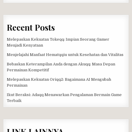
Recent Posts
Melepaskan Kekuatan Tokeqq: Impian Seorang Gamer
Menjadi Kenyataan
Menjelajahi Manfaat Hematqqiu untuk Kesehatan dan Vitalitas
Bebaskan Keterampilan Anda dengan Akuqq: Masa Depan
Permainan Kompetitif
Melepaskan Kekuatan Oriqq2: Bagaimana AI Mengubah
Permainan
Ikut Beraksi: Adaqq Menawarkan Pengalaman Bermain Game
Terbaik
LINK LAINNYA