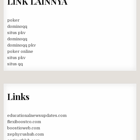
LINK LAINNYA
poker
dominoqq
situs pkv
dominoqq
dominoqq pkv
poker online
situs pkv
situs qq
Links
educationalnewsupdates.com
flexiboostco.com
boostioweb.com
zephyrushub.com