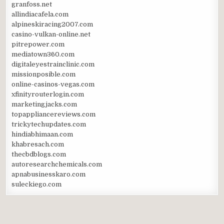
granfoss.net
allindiacafela.com
alpineskiracing2007.com
casino-vulkan-online.net
pitrepower.com
mediatown360.com
digitaleyestrainclinic.com
missionposible.com
online-casinos-vegas.com
xfinityrouterlogin.com
marketingjacks.com
topappliancereviews.com
trickytechupdates.com
hindiabhimaan.com
khabresach.com
thecbdblogs.com
autoresearchchemicals.com
apnabusinesskaro.com
suleckiego.com