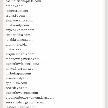
casino-tischspiele.com
otbody.com
jamestrust.net
trenz24.com
skipworking.com
loizbeauty.com
anyconverter.com
timespedia.com
jejakkrismon.com
diemthole.biz
ufabetkk.com
allquickmedia.com
technewsgazette.com
pureglowfacecream.com
kingofherrings.com
mrbetjapan.com
anewentity.biz
appkuala.com
seo7days.com
pureglowcream.com
bloemenbezorgenvandaag.com
secrettohairgrowth.com
tasteofthaitogo.com