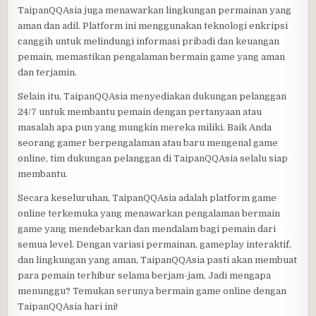
TaipanQQAsia juga menawarkan lingkungan permainan yang
aman dan adil. Platform ini menggunakan teknologi enkripsi
canggih untuk melindungi informasi pribadi dan keuangan
pemain, memastikan pengalaman bermain game yang aman
dan terjamin.
Selain itu, TaipanQQAsia menyediakan dukungan pelanggan
24/7 untuk membantu pemain dengan pertanyaan atau
masalah apa pun yang mungkin mereka miliki. Baik Anda
seorang gamer berpengalaman atau baru mengenal game
online, tim dukungan pelanggan di TaipanQQAsia selalu siap
membantu.
Secara keseluruhan, TaipanQQAsia adalah platform game
online terkemuka yang menawarkan pengalaman bermain
game yang mendebarkan dan mendalam bagi pemain dari
semua level. Dengan variasi permainan, gameplay interaktif,
dan lingkungan yang aman, TaipanQQAsia pasti akan membuat
para pemain terhibur selama berjam-jam. Jadi mengapa
menunggu? Temukan serunya bermain game online dengan
TaipanQQAsia hari ini!