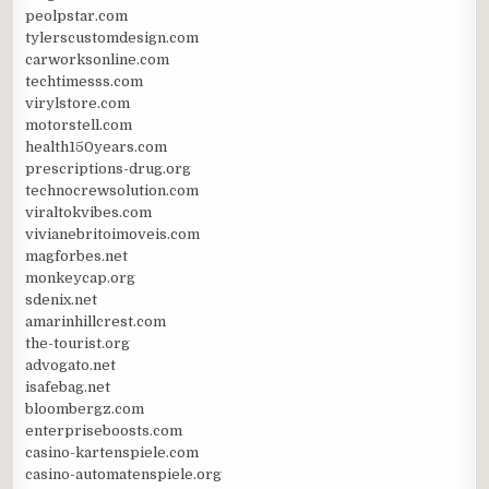
peolpstar.com
tylerscustomdesign.com
carworksonline.com
techtimesss.com
virylstore.com
motorstell.com
health150years.com
prescriptions-drug.org
technocrewsolution.com
viraltokvibes.com
vivianebritoimoveis.com
magforbes.net
monkeycap.org
sdenix.net
amarinhillcrest.com
the-tourist.org
advogato.net
isafebag.net
bloombergz.com
enterpriseboosts.com
casino-kartenspiele.com
casino-automatenspiele.org