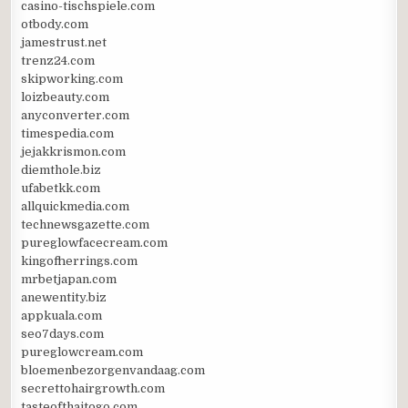
casino-tischspiele.com
otbody.com
jamestrust.net
trenz24.com
skipworking.com
loizbeauty.com
anyconverter.com
timespedia.com
jejakkrismon.com
diemthole.biz
ufabetkk.com
allquickmedia.com
technewsgazette.com
pureglowfacecream.com
kingofherrings.com
mrbetjapan.com
anewentity.biz
appkuala.com
seo7days.com
pureglowcream.com
bloemenbezorgenvandaag.com
secrettohairgrowth.com
tasteofthaitogo.com