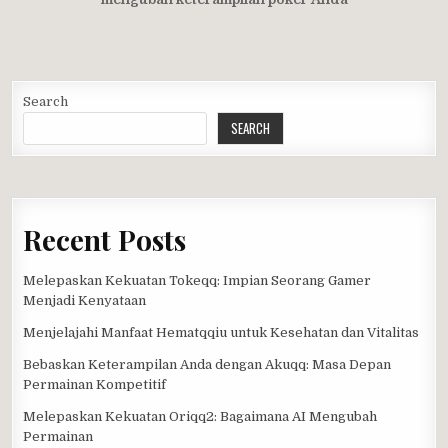
Search
SEARCH
Recent Posts
Melepaskan Kekuatan Tokeqq: Impian Seorang Gamer
Menjadi Kenyataan
Menjelajahi Manfaat Hematqqiu untuk Kesehatan dan Vitalitas
Bebaskan Keterampilan Anda dengan Akuqq: Masa Depan
Permainan Kompetitif
Melepaskan Kekuatan Oriqq2: Bagaimana AI Mengubah
Permainan