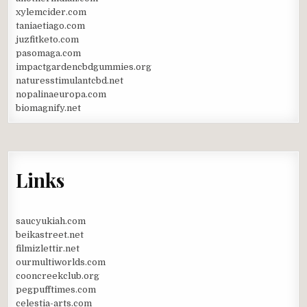
xylemcider.com
taniaetiago.com
juzfitketo.com
pasomaga.com
impactgardencbdgummies.org
naturesstimulantcbd.net
nopalinaeuropa.com
biomagnify.net
Links
saucyukiah.com
beikastreet.net
filmizlettir.net
ourmultiworlds.com
cooncreekclub.org
pegpufftimes.com
celestia-arts.com