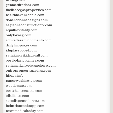
genmatfiredoor.com
findlascegasproperties.com
healthhavenrobbie.com
donanddonnadesigns.com
eagleoneconstructiontx.com
equiflexvitality.com
onlylovesg.com
activedesenvolvimento.com
dailyhubpages.com
idnplaysbobet.com
sattakingvikidadacall.com
bestbolaslotgames.com
sattamatkafixedgamehere.com
entrepreneurguardian.com
hibaby.info
paperwashington.com
weedemup.com
bestchancecasino.com
bilalliaqat.com
autodispensadores.com
inductioncooktopp.com
newsmedicaltoday.com