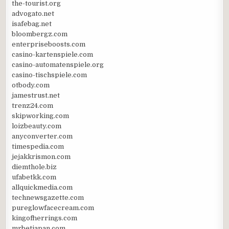
the-tourist.org
advogato.net
isafebag.net
bloombergz.com
enterpriseboosts.com
casino-kartenspiele.com
casino-automatenspiele.org
casino-tischspiele.com
otbody.com
jamestrust.net
trenz24.com
skipworking.com
loizbeauty.com
anyconverter.com
timespedia.com
jejakkrismon.com
diemthole.biz
ufabetkk.com
allquickmedia.com
technewsgazette.com
pureglowfacecream.com
kingofherrings.com
mrbetjapan.com