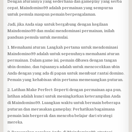
Dengan aturannya yang sederhana dan gameplay yang serba
cepat, Maindomino99 adalah permainan yang sempurna
untuk pemula maupun pemain berpengalaman.
Jadi, jika Anda siap untuk bergabung dengan kegilaan
Maindomino99 dan mulai mendominasi permainan, inilah
panduan pemula untuk memulai.
1. Memahami aturan: Langkah pertama untuk mendominasi
Maindomino99 adalah untuk sepenuhnya memahami aturan
permainan. Dalam game ini, pemain dibawa dengan tangan
ubin domino, dan tujuannya adalah untuk mencocokkan ubin
Anda dengan yang ada di papan untuk membuat rantai domino.
Pemain yang kehabisan ubin pertama memenangkan putaran.
2. Latihan Make Perfect: Seperti dengan permainan apa pun,
latihan adalah kunci untuk meningkatkan keterampilan Anda
di Maindomino99. Luangkan waktu untuk bermain beberapa
putaran dan merasakan gameplay. Perhatikan bagaimana
pemain lain bergerak dan mencoba belajar dari strategi
mereka.