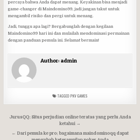
percaya bahwa Anda dapat menang. Keyakinan bisa menjadi
game-changer di Maindomino99, jadi jangan takut untuk
mengambil risiko dan pergi untuk menang.
Jadi, tunggu apa lagi? Bergabunglah dengan kegilaan
Maindomino99 hari ini dan mulailah mendominasi permainan
dengan panduan pemula ini. Selamat bermain!
Author:
admin
TAGGED
PKV GAMES
Post
JurusQQ: Situs perjudian online teratas yang perlu Anda
navigation
ketahui →
← Dari pemula ke pro: bagaimana maindominoqq dapat
mengubah keterampilan poker Anda