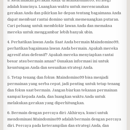
3. Rencanakan gerakan Anda: di Maindomino99, strategi
adalah kuncinya. Luangkan waktu untuk merencanakan
gerakan Anda dan pikirkan ke depan tentang bagaimana Anda
dapat membuat rantai domino untuk memenangkan putaran.
Cari peluang untuk memblokir lawan Anda dan memaksa
mereka untuk menggambar lebih banyak ubin.
4. Perhatikan lawan Anda: Saat Anda bermain Maindomino99,
perhatikan bagaimana lawan Anda bermain. Apakah mereka
agresif atau defensif? Apakah mereka menyiapkan rantai
besar atau bermain aman? Gunakan informasi ini untuk
keuntungan Anda dan sesuaikan strategi Anda.
5. Tetap tenang dan fokus: Maindomino99 bisa menjadi
permainan yang serba cepat, jadi penting untuk tetap tenang
dan fokus saat bermain. Jangan biarkan tekanan permainan
sampai kepada Anda, dan luangkan waktu Anda untuk
melakukan gerakan yang diperhitungkan.
6. Bermain dengan percaya diri: Akhirnya, kunci untuk
mendominasi Maindomino99 adalah bermain dengan percaya
diri. Percaya pada keterampilan dan strategi Anda, dan