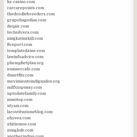
ks-casino.com
carcarepoints.com
thedoodlebreeders.com
grupohugodias.com
deqair.com
techsilvers.com
ningkatinskill.com
fivsport.com
templatedzine.com
lawinfoadvice.com
phenqdietplan.org
sumnercafe.com
dunetflix.com
movimientoindignados.org
milfxxxpussy.com
uptodatefamily.com
musitop.com
utyam.com
lacostituzioneblog.com
ohyeea.com
zhitiemoe.com
nungkub.com
anotherindian.com