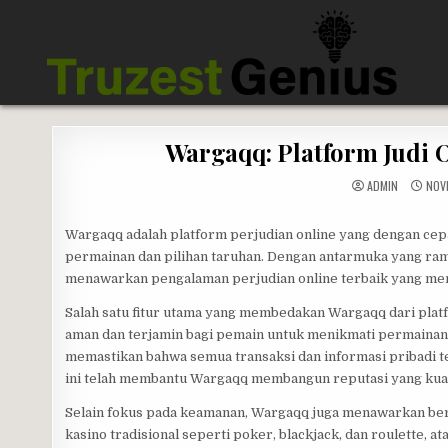
Skip
to
content
CARA MUDAH DAFTAR AGEN SLOT GACOR D
PELAJARI CARA MUDAH DAFTAR DI AGEN SLOT GACOR DAN DAPATKAN BONUS. IKU
Wargaqq: Platform Judi 
ADMIN
NOVE
Wargaqq adalah platform perjudian online yang dengan cep
permainan dan pilihan taruhan. Dengan antarmuka yang ra
menawarkan pengalaman perjudian online terbaik yang me
Salah satu fitur utama yang membedakan Wargaqq dari plat
aman dan terjamin bagi pemain untuk menikmati permainan 
memastikan bahwa semua transaksi dan informasi pribadi t
ini telah membantu Wargaqq membangun reputasi yang kuat 
Selain fokus pada keamanan, Wargaqq juga menawarkan ber
kasino tradisional seperti poker, blackjack, dan roulette, 