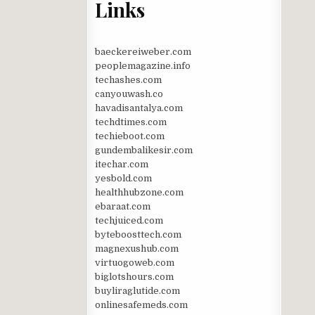
Links
baeckereiweber.com
peoplemagazine.info
techashes.com
canyouwash.co
havadisantalya.com
techdtimes.com
techieboot.com
gundembalikesir.com
itechar.com
yesbold.com
healthhubzone.com
ebaraat.com
techjuiced.com
byteboosttech.com
magnexushub.com
virtuogoweb.com
biglotshours.com
buyliraglutide.com
onlinesafemeds.com