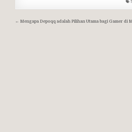
T
Post
← Mengapa Depoqq adalah Pilihan Utama bagi Gamer di M
navigation