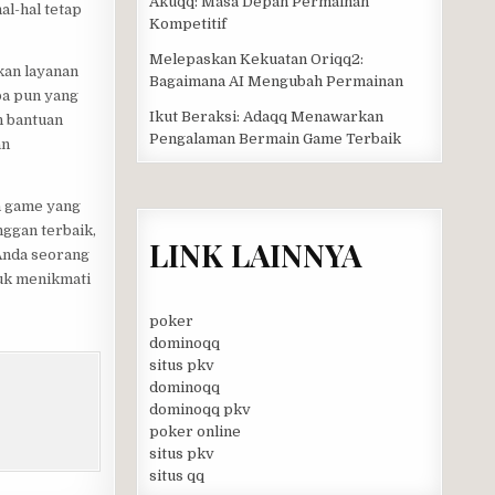
Akuqq: Masa Depan Permainan
al-hal tetap
Kompetitif
Melepaskan Kekuatan Oriqq2:
kan layanan
Bagaimana AI Mengubah Permainan
pa pun yang
Ikut Beraksi: Adaqq Menawarkan
 bantuan
Pengalaman Bermain Game Terbaik
an
n game yang
ggan terbaik,
LINK LAINNYA
Anda seorang
uk menikmati
poker
dominoqq
situs pkv
dominoqq
dominoqq pkv
poker online
situs pkv
situs qq