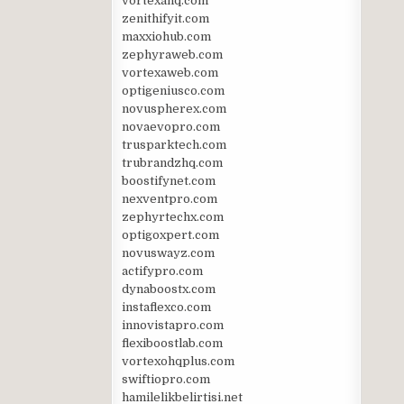
vortexahq.com
zenithifyit.com
maxxiohub.com
zephyraweb.com
vortexaweb.com
optigeniusco.com
novuspherex.com
novaevopro.com
trusparktech.com
trubrandzhq.com
boostifynet.com
nexventpro.com
zephyrtechx.com
optigoxpert.com
novuswayz.com
actifypro.com
dynaboostx.com
instaflexco.com
innovistapro.com
flexiboostlab.com
vortexohqplus.com
swiftiopro.com
hamilelikbelirtisi.net