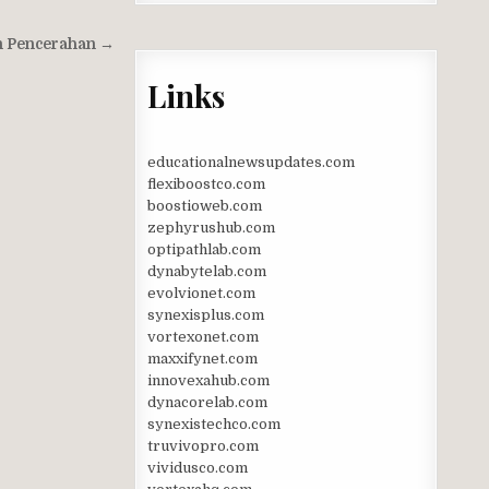
n Pencerahan →
Links
educationalnewsupdates.com
flexiboostco.com
boostioweb.com
zephyrushub.com
optipathlab.com
dynabytelab.com
evolvionet.com
synexisplus.com
vortexonet.com
maxxifynet.com
innovexahub.com
dynacorelab.com
synexistechco.com
truvivopro.com
vividusco.com