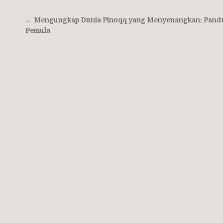
Post
← Mengungkap Dunia Pinoqq yang Menyenangkan: Pand
navigation
Pemula