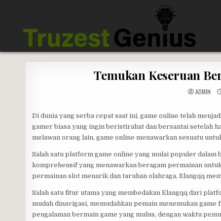
Skip
to
content
CARA MUDAH DAFTAR AGEN SLOT GACOR D
PELAJARI CARA MUDAH DAFTAR DI AGEN SLOT GACOR DAN DAPATKAN BONUS. IKU
Temukan Keseruan Be
ADMIN
Di dunia yang serba cepat saat ini, game online telah menja
gamer biasa yang ingin beristirahat dan bersantai setelah 
melawan orang lain, game online menawarkan sesuatu untu
Salah satu platform game online yang mulai populer dalam 
komprehensif yang menawarkan beragam permainan untuk di
permainan slot menarik dan taruhan olahraga, Elangqq mem
Salah satu fitur utama yang membedakan Elangqq dari platf
mudah dinavigasi, memudahkan pemain menemukan game fav
pengalaman bermain game yang mulus, dengan waktu pemua