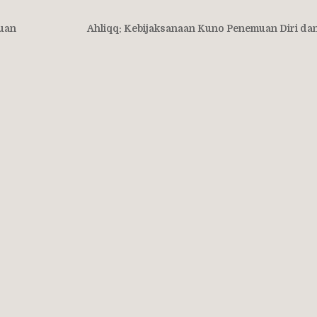
uan
Ahliqq: Kebijaksanaan Kuno Penemuan Diri da