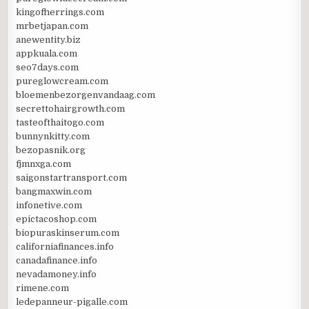
kingofherrings.com
mrbetjapan.com
anewentity.biz
appkuala.com
seo7days.com
pureglowcream.com
bloemenbezorgenvandaag.com
secrettohairgrowth.com
tasteofthaitogo.com
bunnynkitty.com
bezopasnik.org
fjmnxga.com
saigonstartransport.com
bangmaxwin.com
infonetive.com
epictacoshop.com
biopuraskinserum.com
californiafinances.info
canadafinance.info
nevadamoney.info
rimene.com
ledepanneur-pigalle.com