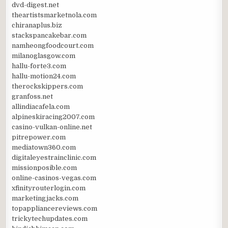
dvd-digest.net
theartistsmarketnola.com
chiranaplus.biz
stackspancakebar.com
namheongfoodcourt.com
milanoglasgow.com
hallu-forte3.com
hallu-motion24.com
therockskippers.com
granfoss.net
allindiacafela.com
alpineskiracing2007.com
casino-vulkan-online.net
pitrepower.com
mediatown360.com
digitaleyestrainclinic.com
missionposible.com
online-casinos-vegas.com
xfinityrouterlogin.com
marketingjacks.com
topappliancereviews.com
trickytechupdates.com