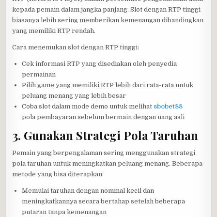
kepada pemain dalam jangka panjang. Slot dengan RTP tinggi
biasanya lebih sering memberikan kemenangan dibandingkan
yang memiliki RTP rendah.
Cara menemukan slot dengan RTP tinggi:
Cek informasi RTP yang disediakan oleh penyedia
permainan
Pilih game yang memiliki RTP lebih dari rata-rata untuk
peluang menang yang lebih besar
Coba slot dalam mode demo untuk melihat
sbobet88
pola pembayaran sebelum bermain dengan uang asli
3.
Gunakan Strategi Pola Taruhan
Pemain yang berpengalaman sering menggunakan strategi
pola taruhan untuk meningkatkan peluang menang. Beberapa
metode yang bisa diterapkan:
Memulai taruhan dengan nominal kecil dan
meningkatkannya secara bertahap setelah beberapa
putaran tanpa kemenangan