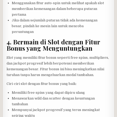
Menggunakan fitur auto-spin untuk melihat apakah slot
memberikan kemenangan dalam beberapa putaran
pertama
Jika dalam sejumlah putaran tidak ada kemenangan
besar, pindah ke mesin lain untuk mencoba
peruntungan
4.
Bermain di Slot dengan Fitur
Bonus yang Menguntungkan
Slot yang memiliki fitur bonus seperti free spins, multipliers,
dan jackpot progresif lebih berpotensi memberikan
kemenangan besar. Fitur bonus ini bisa meningkatkan nilai
taruhan tanpa harus mengeluarkan modal tambahan.
Ciri-ciri slot dengan fitur bonus yang baik:
Memiliki free spins yang dapat dipicu ulang
Menawarkan wild dan scatter dengan keuntungan
tambahan
Mempunyai jackpot progresif yang terus meningkat
seiring waktu