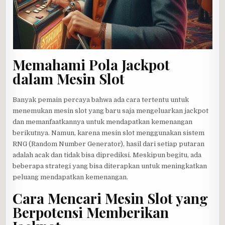
Memahami Pola Jackpot
dalam Mesin Slot
Banyak pemain percaya bahwa ada cara tertentu untuk
menemukan mesin slot yang baru saja mengeluarkan jackpot
dan memanfaatkannya untuk mendapatkan kemenangan
berikutnya. Namun, karena mesin slot menggunakan sistem
RNG (Random Number Generator), hasil dari setiap putaran
adalah acak dan tidak bisa diprediksi. Meskipun begitu, ada
beberapa strategi yang bisa diterapkan untuk meningkatkan
peluang mendapatkan kemenangan.
Cara Mencari Mesin Slot yang
Berpotensi Memberikan