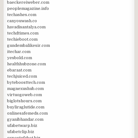
baeckereiweber.com
peoplemagazine.info
techashes.com
canyouwash.co
havadisantalya.com
techdtimes.com
techieboot.com
gundembalikesir.com
itechar.com
yesbold.com
healthhubzone.com
ebaraat.com
techjuiced.com
byteboosttech.com
magnexushub.com
virtuogoweb.com
biglotshours.com
buyliraglutide.com
onlinesafemeds.com
gyanibhandar.com
ufabetwarp.biz
ufabetclip.biz
expertufabet.biz