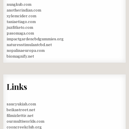
nungkub.com
anotherindian.com
xylemcider.com
taniaetiago.com
juzfitketo.com
pasomaga.com
impactgardencbdgummies.org
naturesstimulantcbd.net
nopalinaeuropa.com
biomagnify.net
Links
saucyukiah.com
beikastreet.net
filmizlettir.net
ourmultiworlds.com
cooncreekclub.org