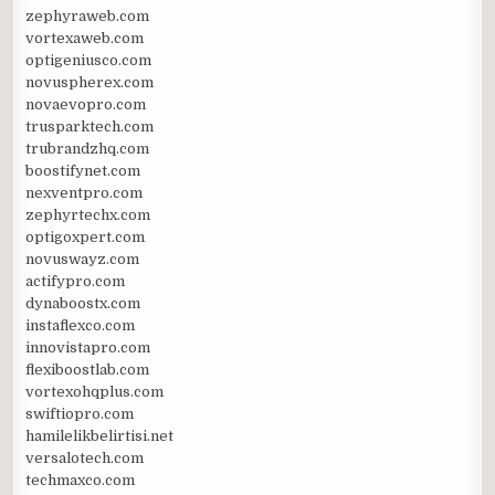
zephyraweb.com
vortexaweb.com
optigeniusco.com
novuspherex.com
novaevopro.com
trusparktech.com
trubrandzhq.com
boostifynet.com
nexventpro.com
zephyrtechx.com
optigoxpert.com
novuswayz.com
actifypro.com
dynaboostx.com
instaflexco.com
innovistapro.com
flexiboostlab.com
vortexohqplus.com
swiftiopro.com
hamilelikbelirtisi.net
versalotech.com
techmaxco.com