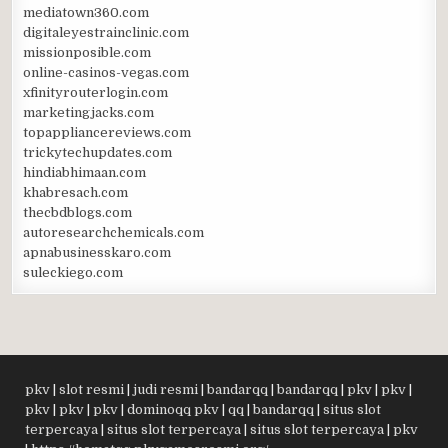
mediatown360.com
digitaleyestrainclinic.com
missionposible.com
online-casinos-vegas.com
xfinityrouterlogin.com
marketingjacks.com
topappliancereviews.com
trickytechupdates.com
hindiabhimaan.com
khabresach.com
thecbdblogs.com
autoresearchchemicals.com
apnabusinesskaro.com
suleckiego.com
pkv
|
slot resmi
|
judi resmi
|
bandarqq
|
bandarqq
|
pkv
|
pkv
|
pkv
|
pkv
|
pkv
|
dominoqq pkv
|
qq
|
bandarqq
|
situs slot
terpercaya
|
situs slot terpercaya
|
situs slot terpercaya
|
pkv