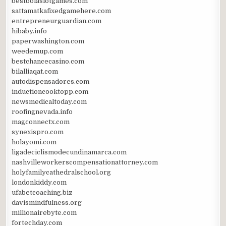
bestbolaslotgames.com
sattamatkafixedgamehere.com
entrepreneurguardian.com
hibaby.info
paperwashington.com
weedemup.com
bestchancecasino.com
bilalliaqat.com
autodispensadores.com
inductioncooktopp.com
newsmedicaltoday.com
roofingnevada.info
magconnectx.com
synexispro.com
holayomi.com
ligadeciclismodecundinamarca.com
nashvilleworkerscompensationattorney.com
holyfamilycathedralschool.org
londonkiddy.com
ufabetcoaching.biz
davismindfulness.org
millionairebyte.com
fortechday.com