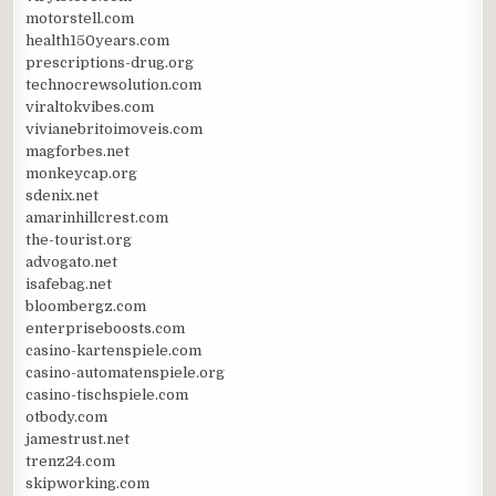
motorstell.com
health150years.com
prescriptions-drug.org
technocrewsolution.com
viraltokvibes.com
vivianebritoimoveis.com
magforbes.net
monkeycap.org
sdenix.net
amarinhillcrest.com
the-tourist.org
advogato.net
isafebag.net
bloombergz.com
enterpriseboosts.com
casino-kartenspiele.com
casino-automatenspiele.org
casino-tischspiele.com
otbody.com
jamestrust.net
trenz24.com
skipworking.com