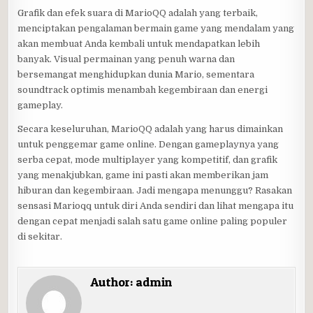
Grafik dan efek suara di MarioQQ adalah yang terbaik,
menciptakan pengalaman bermain game yang mendalam yang
akan membuat Anda kembali untuk mendapatkan lebih
banyak. Visual permainan yang penuh warna dan
bersemangat menghidupkan dunia Mario, sementara
soundtrack optimis menambah kegembiraan dan energi
gameplay.
Secara keseluruhan, MarioQQ adalah yang harus dimainkan
untuk penggemar game online. Dengan gameplaynya yang
serba cepat, mode multiplayer yang kompetitif, dan grafik
yang menakjubkan, game ini pasti akan memberikan jam
hiburan dan kegembiraan. Jadi mengapa menunggu? Rasakan
sensasi Marioqq untuk diri Anda sendiri dan lihat mengapa itu
dengan cepat menjadi salah satu game online paling populer
di sekitar.
Author:
admin