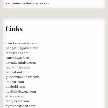
getcaminorealestateusa.xyz
Links
baeckereiweber.com
peoplemagazine.info
techashes.com
canyouwash.co
havadisantalya.com
techdtimes.com
techieboot.com
gundembalikesir.com
itechar.com
yesbold.com
healthhubzone.com
ebaraat.com
techjuiced.com
byteboosttech.com