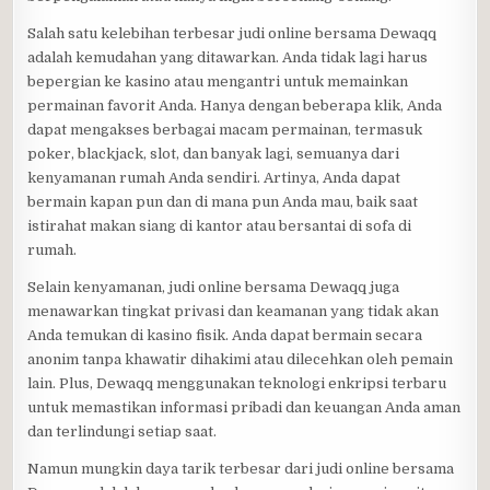
Salah satu kelebihan terbesar judi online bersama Dewaqq
adalah kemudahan yang ditawarkan. Anda tidak lagi harus
bepergian ke kasino atau mengantri untuk memainkan
permainan favorit Anda. Hanya dengan beberapa klik, Anda
dapat mengakses berbagai macam permainan, termasuk
poker, blackjack, slot, dan banyak lagi, semuanya dari
kenyamanan rumah Anda sendiri. Artinya, Anda dapat
bermain kapan pun dan di mana pun Anda mau, baik saat
istirahat makan siang di kantor atau bersantai di sofa di
rumah.
Selain kenyamanan, judi online bersama Dewaqq juga
menawarkan tingkat privasi dan keamanan yang tidak akan
Anda temukan di kasino fisik. Anda dapat bermain secara
anonim tanpa khawatir dihakimi atau dilecehkan oleh pemain
lain. Plus, Dewaqq menggunakan teknologi enkripsi terbaru
untuk memastikan informasi pribadi dan keuangan Anda aman
dan terlindungi setiap saat.
Namun mungkin daya tarik terbesar dari judi online bersama