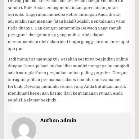
Dewaqq adalah keseruan dan keseruan dari permainan itu
sendiri. Baik Anda sedang memainkan permainan poker
berisiko tinggi atau mencoba keberuntungan Anda di slot,
adrenalin saat menang (atau kalah) adalah pengalaman yang
tiada duanya. Dan dengan antarmuka Dewaqq yang ramah
pengguna dan gameplay yang mulus, Anda dapat
membenamkan diri dalam aksi tanpa gangguan atau interupsi
apa pun.
Jadi mengapa menunggu? Rasakan serunya perjudian online
dengan Dewaqq hari ini dan lihat sendiri mengapa ini menjadi
salah satu platform perjudian online paling populer. Dengan
beragam pilihan permainan, akses mudah, dan keamanan
terbaik, Dewaqq memiliki semua yang Anda butuhkan untuk
menikmati keseruan kasino dari kenyamanan rumah Anda
sendiri. Selamat berjudi!
Author:
admin