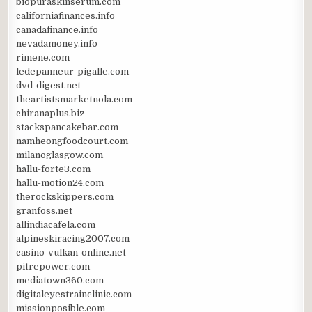
biopuraskinserum.com
californiafinances.info
canadafinance.info
nevadamoney.info
rimene.com
ledepanneur-pigalle.com
dvd-digest.net
theartistsmarketnola.com
chiranaplus.biz
stackspancakebar.com
namheongfoodcourt.com
milanoglasgow.com
hallu-forte3.com
hallu-motion24.com
therockskippers.com
granfoss.net
allindiacafela.com
alpineskiracing2007.com
casino-vulkan-online.net
pitrepower.com
mediatown360.com
digitaleyestrainclinic.com
missionposible.com