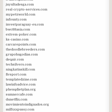
juyultadesga.com
real-crypto-services.com
mypetzworld.com
infounty.com
investparaguay-eu.com
bwc88asia.com
extrem-poker.com
ks-casino.com
carcarepoints.com
thedoodlebreeders.com
grupohugodias.com
deqair.com
techsilvers.com
ningkatinskill.com
fivsport.com
templatedzine.com
lawinfoadvice.com
phenqdietplan.org
sumnercafe.com
dunetflix.com
movimientoindignados.org
milfxxxpussy.com