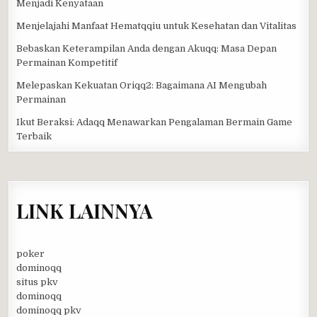
Menjadi Kenyataan
Menjelajahi Manfaat Hematqqiu untuk Kesehatan dan Vitalitas
Bebaskan Keterampilan Anda dengan Akuqq: Masa Depan
Permainan Kompetitif
Melepaskan Kekuatan Oriqq2: Bagaimana AI Mengubah
Permainan
Ikut Beraksi: Adaqq Menawarkan Pengalaman Bermain Game
Terbaik
LINK LAINNYA
poker
dominoqq
situs pkv
dominoqq
dominoqq pkv