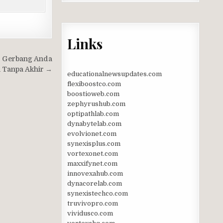
Links
: Gerbang Anda
n Tanpa Akhir →
educationalnewsupdates.com
flexiboostco.com
boostioweb.com
zephyrushub.com
optipathlab.com
dynabytelab.com
evolvionet.com
synexisplus.com
vortexonet.com
maxxifynet.com
innovexahub.com
dynacorelab.com
synexistechco.com
truvivopro.com
vividusco.com