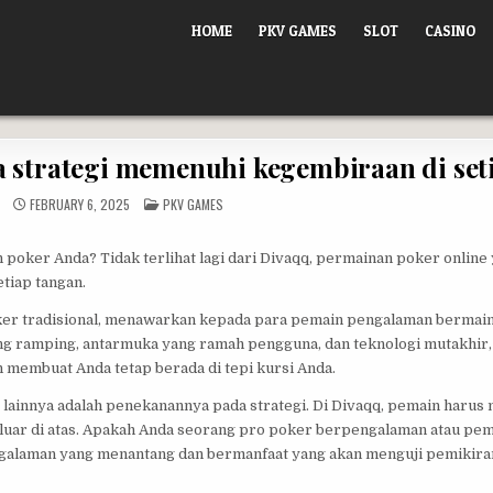
HOME
PKV GAMES
SLOT
CASINO
AN DAPATKAN BONUS
TI LANGKAH-LANGKAH SEDERHANA UNTUK MULAI BERMAIN DAN RAIH KEMENANGAN BESAR.
 strategi memenuhi kegembiraan di seti
POSTED
FEBRUARY 6, 2025
PKV GAMES
IN
poker Anda? Tidak terlihat lagi dari Divaqq, permainan poker online
tiap tangan.
poker tradisional, menawarkan kepada para pemain pengalaman bermai
g ramping, antarmuka yang ramah pengguna, dan teknologi mutakhir
embuat Anda tetap berada di tepi kursi Anda.
lainnya adalah penekanannya pada strategi. Di Divaqq, pemain haru
eluar di atas. Apakah Anda seorang pro poker berpengalaman atau pem
laman yang menantang dan bermanfaat yang akan menguji pemikiran