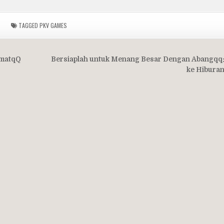
TAGGED
PKV GAMES
ematqQ
Bersiaplah untuk Menang Besar Dengan Abangqq
ke Hibura