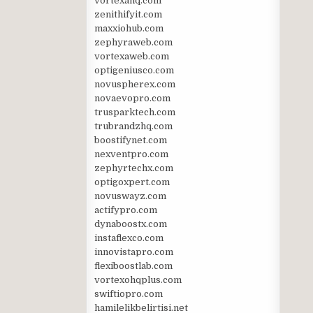
vortexahq.com
zenithifyit.com
maxxiohub.com
zephyraweb.com
vortexaweb.com
optigeniusco.com
novuspherex.com
novaevopro.com
trusparktech.com
trubrandzhq.com
boostifynet.com
nexventpro.com
zephyrtechx.com
optigoxpert.com
novuswayz.com
actifypro.com
dynaboostx.com
instaflexco.com
innovistapro.com
flexiboostlab.com
vortexohqplus.com
swiftiopro.com
hamilelikbelirtisi.net