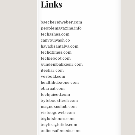
Links
baeckereiweber.com
peoplemagazine.info
techashes.com
canyouwash.co
havadisantalya.com
techdtimes.com
techieboot.com
gundembalikesir.com
itechar.com
yesbold.com
healthhubzone.com
ebaraat.com
techjuiced.com
byteboosttech.com
magnexushub.com
virtuogoweb.com
biglotshours.com
buyliraglutide.com
onlinesafemeds.com