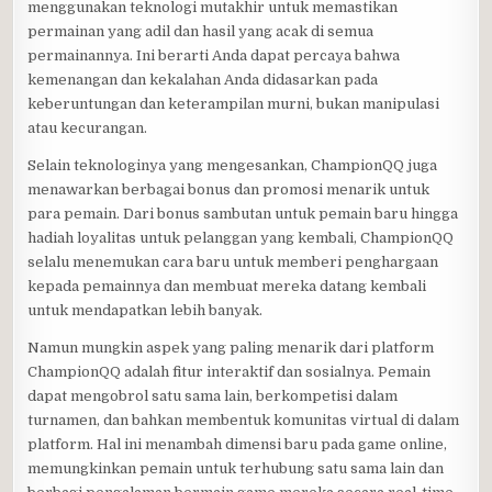
menggunakan teknologi mutakhir untuk memastikan
permainan yang adil dan hasil yang acak di semua
permainannya. Ini berarti Anda dapat percaya bahwa
kemenangan dan kekalahan Anda didasarkan pada
keberuntungan dan keterampilan murni, bukan manipulasi
atau kecurangan.
Selain teknologinya yang mengesankan, ChampionQQ juga
menawarkan berbagai bonus dan promosi menarik untuk
para pemain. Dari bonus sambutan untuk pemain baru hingga
hadiah loyalitas untuk pelanggan yang kembali, ChampionQQ
selalu menemukan cara baru untuk memberi penghargaan
kepada pemainnya dan membuat mereka datang kembali
untuk mendapatkan lebih banyak.
Namun mungkin aspek yang paling menarik dari platform
ChampionQQ adalah fitur interaktif dan sosialnya. Pemain
dapat mengobrol satu sama lain, berkompetisi dalam
turnamen, dan bahkan membentuk komunitas virtual di dalam
platform. Hal ini menambah dimensi baru pada game online,
memungkinkan pemain untuk terhubung satu sama lain dan