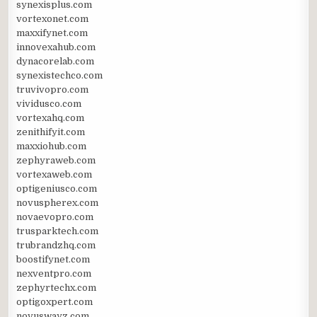
synexisplus.com
vortexonet.com
maxxifynet.com
innovexahub.com
dynacorelab.com
synexistechco.com
truvivopro.com
vividusco.com
vortexahq.com
zenithifyit.com
maxxiohub.com
zephyraweb.com
vortexaweb.com
optigeniusco.com
novuspherex.com
novaevopro.com
trusparktech.com
trubrandzhq.com
boostifynet.com
nexventpro.com
zephyrtechx.com
optigoxpert.com
novuswayz.com