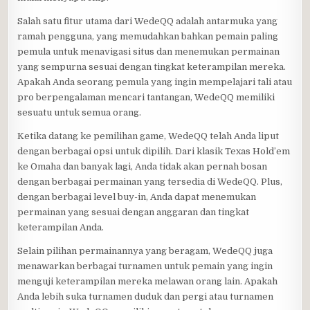
Salah satu fitur utama dari WedeQQ adalah antarmuka yang
ramah pengguna, yang memudahkan bahkan pemain paling
pemula untuk menavigasi situs dan menemukan permainan
yang sempurna sesuai dengan tingkat keterampilan mereka.
Apakah Anda seorang pemula yang ingin mempelajari tali atau
pro berpengalaman mencari tantangan, WedeQQ memiliki
sesuatu untuk semua orang.
Ketika datang ke pemilihan game, WedeQQ telah Anda liput
dengan berbagai opsi untuk dipilih. Dari klasik Texas Hold’em
ke Omaha dan banyak lagi, Anda tidak akan pernah bosan
dengan berbagai permainan yang tersedia di WedeQQ. Plus,
dengan berbagai level buy-in, Anda dapat menemukan
permainan yang sesuai dengan anggaran dan tingkat
keterampilan Anda.
Selain pilihan permainannya yang beragam, WedeQQ juga
menawarkan berbagai turnamen untuk pemain yang ingin
menguji keterampilan mereka melawan orang lain. Apakah
Anda lebih suka turnamen duduk dan pergi atau turnamen