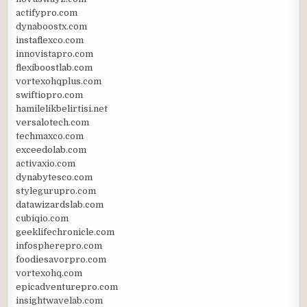
actifypro.com
dynaboostx.com
instaflexco.com
innovistapro.com
flexiboostlab.com
vortexohqplus.com
swiftiopro.com
hamilelikbelirtisi.net
versalotech.com
techmaxco.com
exceedolab.com
activaxio.com
dynabytesco.com
stylegurupro.com
datawizardslab.com
cubiqio.com
geeklifechronicle.com
infospherepro.com
foodiesavorpro.com
vortexohq.com
epicadventurepro.com
insightwavelab.com