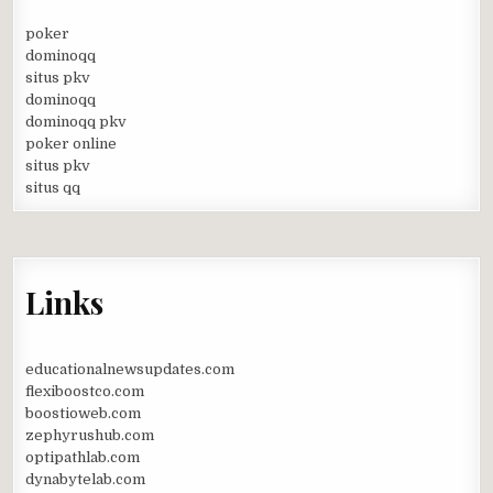
poker
dominoqq
situs pkv
dominoqq
dominoqq pkv
poker online
situs pkv
situs qq
Links
educationalnewsupdates.com
flexiboostco.com
boostioweb.com
zephyrushub.com
optipathlab.com
dynabytelab.com