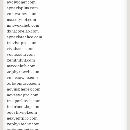
evolvionet.com
synexisplus.com
vortexonet.com
maxxifynet.com
innovexahub.com
dynacorelab.com
synexistechco.com
truvivopro.com
vividusco.com
vortexahq.com
zenithifyit.com
maxxiohub.com
zephyraweb.com
vortexaweb.com
optigeniusco.com
novuspherex.com
novaevopro.com
trusparktech.com
trubrandzhq.com
boostifynet.com
nexventpro.com
zephyrtechx.com
optigoxpert.com