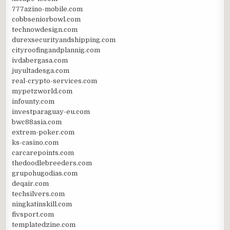
777azino-mobile.com
cobbseniorbowl.com
technowdesign.com
durexsecurityandshipping.com
cityroofingandplannig.com
ivdabergasa.com
juyultadesga.com
real-crypto-services.com
mypetzworld.com
infounty.com
investparaguay-eu.com
bwc88asia.com
extrem-poker.com
ks-casino.com
carcarepoints.com
thedoodlebreeders.com
grupohugodias.com
deqair.com
techsilvers.com
ningkatinskill.com
fivsport.com
templatedzine.com