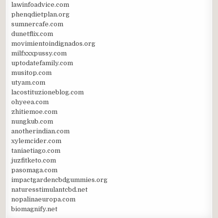
lawinfoadvice.com
phenqdietplan.org
sumnercafe.com
dunetflix.com
movimientoindignados.org
milfxxxpussy.com
uptodatefamily.com
musitop.com
utyam.com
lacostituzioneblog.com
ohyeea.com
zhitiemoe.com
nungkub.com
anotherindian.com
xylemcider.com
taniaetiago.com
juzfitketo.com
pasomaga.com
impactgardencbdgummies.org
naturesstimulantcbd.net
nopalinaeuropa.com
biomagnify.net