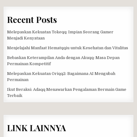
Recent Posts
Melepaskan Kekuatan Tokeqq: Impian Seorang Gamer
Menjadi Kenyataan
Menjelajahi Manfaat Hematqqiu untuk Kesehatan dan Vitalitas
Bebaskan Keterampilan Anda dengan Akuqq: Masa Depan
Permainan Kompetitif
Melepaskan Kekuatan Oriqq2: Bagaimana AI Mengubah
Permainan
Ikut Beraksi: Adaqq Menawarkan Pengalaman Bermain Game
Terbaik
LINK LAINNYA