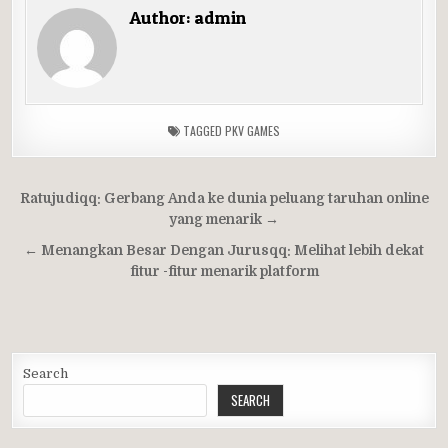
Author:
admin
TAGGED
PKV GAMES
Post
Ratujudiqq: Gerbang Anda ke dunia peluang taruhan online
navigation
yang menarik →
← Menangkan Besar Dengan Jurusqq: Melihat lebih dekat
fitur -fitur menarik platform
Search
SEARCH