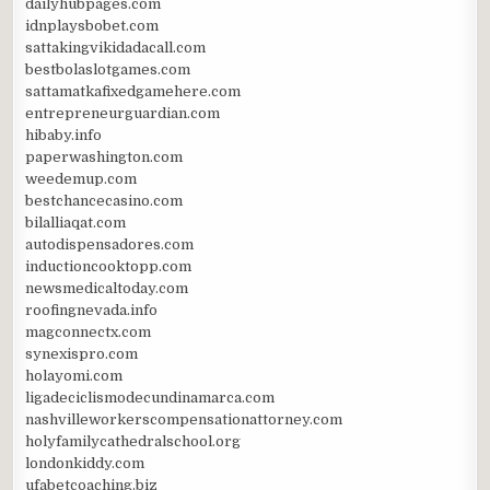
dailyhubpages.com
idnplaysbobet.com
sattakingvikidadacall.com
bestbolaslotgames.com
sattamatkafixedgamehere.com
entrepreneurguardian.com
hibaby.info
paperwashington.com
weedemup.com
bestchancecasino.com
bilalliaqat.com
autodispensadores.com
inductioncooktopp.com
newsmedicaltoday.com
roofingnevada.info
magconnectx.com
synexispro.com
holayomi.com
ligadeciclismodecundinamarca.com
nashvilleworkerscompensationattorney.com
holyfamilycathedralschool.org
londonkiddy.com
ufabetcoaching.biz