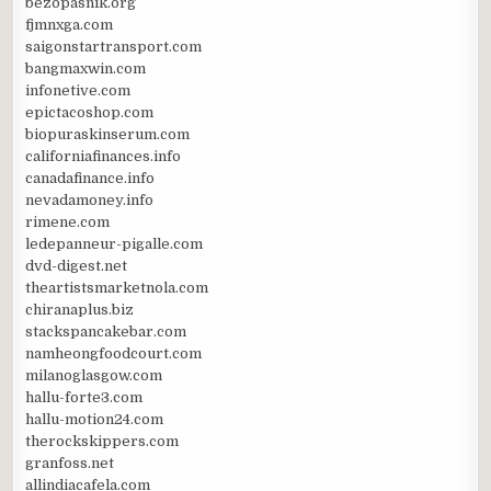
bezopasnik.org
fjmnxga.com
saigonstartransport.com
bangmaxwin.com
infonetive.com
epictacoshop.com
biopuraskinserum.com
californiafinances.info
canadafinance.info
nevadamoney.info
rimene.com
ledepanneur-pigalle.com
dvd-digest.net
theartistsmarketnola.com
chiranaplus.biz
stackspancakebar.com
namheongfoodcourt.com
milanoglasgow.com
hallu-forte3.com
hallu-motion24.com
therockskippers.com
granfoss.net
allindiacafela.com