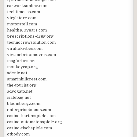
carworksonline.com
techtimesss.com
virylstore.com
motorstell.com
health150years.com
prescriptions-drug.org
technocrewsolution.com
viraltokvibes.com
vivianebritoimoveis.com
magforbes.net
monkeycap.org
sdenix.net
amarinhillcrest.com
the-tourist.org
advogato.net
isafebag.net
bloombergz.com
enterpriseboosts.com
casino-kartenspiele.com
casino-automatenspiele.org
casino-tischspiele.com
otbody.com