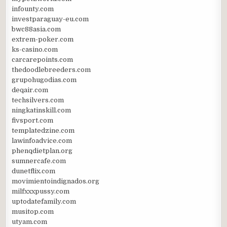
infounty.com
investparaguay-eu.com
bwc88asia.com
extrem-poker.com
ks-casino.com
carcarepoints.com
thedoodlebreeders.com
grupohugodias.com
deqair.com
techsilvers.com
ningkatinskill.com
fivsport.com
templatedzine.com
lawinfoadvice.com
phenqdietplan.org
sumnercafe.com
dunetflix.com
movimientoindignados.org
milfxxxpussy.com
uptodatefamily.com
musitop.com
utyam.com