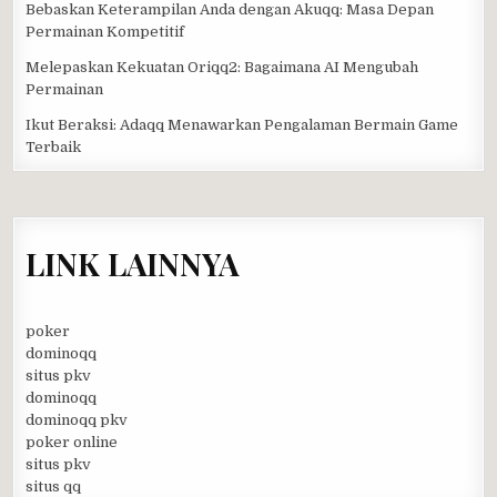
Bebaskan Keterampilan Anda dengan Akuqq: Masa Depan
Permainan Kompetitif
Melepaskan Kekuatan Oriqq2: Bagaimana AI Mengubah
Permainan
Ikut Beraksi: Adaqq Menawarkan Pengalaman Bermain Game
Terbaik
LINK LAINNYA
poker
dominoqq
situs pkv
dominoqq
dominoqq pkv
poker online
situs pkv
situs qq