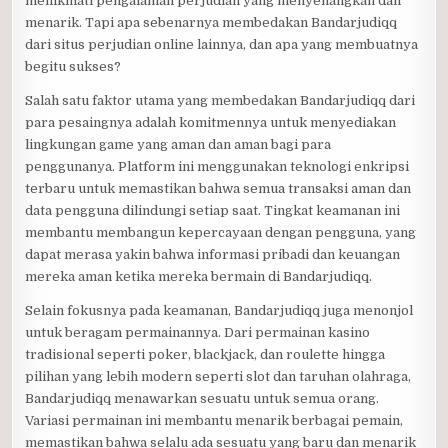
menikmati pengalaman perjudian yang menyenangkan dan
menarik. Tapi apa sebenarnya membedakan Bandarjudiqq
dari situs perjudian online lainnya, dan apa yang membuatnya
begitu sukses?
Salah satu faktor utama yang membedakan Bandarjudiqq dari
para pesaingnya adalah komitmennya untuk menyediakan
lingkungan game yang aman dan aman bagi para
penggunanya. Platform ini menggunakan teknologi enkripsi
terbaru untuk memastikan bahwa semua transaksi aman dan
data pengguna dilindungi setiap saat. Tingkat keamanan ini
membantu membangun kepercayaan dengan pengguna, yang
dapat merasa yakin bahwa informasi pribadi dan keuangan
mereka aman ketika mereka bermain di Bandarjudiqq.
Selain fokusnya pada keamanan, Bandarjudiqq juga menonjol
untuk beragam permainannya. Dari permainan kasino
tradisional seperti poker, blackjack, dan roulette hingga
pilihan yang lebih modern seperti slot dan taruhan olahraga,
Bandarjudiqq menawarkan sesuatu untuk semua orang.
Variasi permainan ini membantu menarik berbagai pemain,
memastikan bahwa selalu ada sesuatu yang baru dan menarik