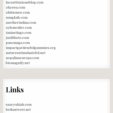
lacostituzioneblog.com
ohyeea.com
zhitiemoe.com
nungkub.com
anotherindian.com
xylemcider.com
taniaetiago.com
juzfitketo.com
pasomaga.com
impactgardencbdgummies.org
naturesstimulantcbd.net
nopalinaeuropa.com
biomagnify.net
Links
saucyukiah.com
beikastreet.net