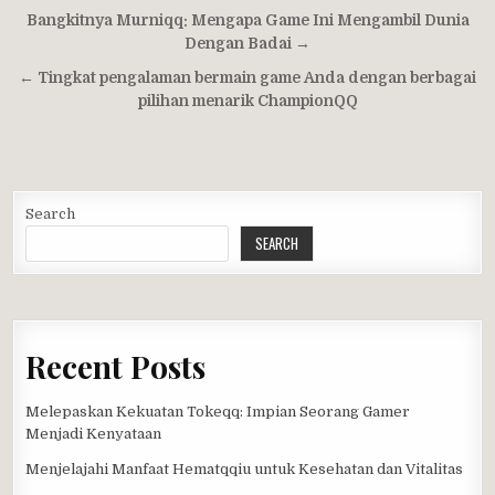
Post
Bangkitnya Murniqq: Mengapa Game Ini Mengambil Dunia
navigation
Dengan Badai →
← Tingkat pengalaman bermain game Anda dengan berbagai
pilihan menarik ChampionQQ
Search
SEARCH
Recent Posts
Melepaskan Kekuatan Tokeqq: Impian Seorang Gamer
Menjadi Kenyataan
Menjelajahi Manfaat Hematqqiu untuk Kesehatan dan Vitalitas