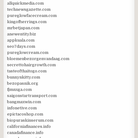
allquickmedia.com
technewsgazette.com
pureglowfacecream.com
kingofherrings.com
mrbetjapan.com
anewentity.biz
appkuala.com
seo7days.com
pureglowcream.com
bloemenbezorgenvandaag.com
secrettohairgrowth.com
tasteofthaitogo.com
bunnynkitty.com
bezopasnik.org
fjmnxga.com
saigonstartransport.com
bangmaxwin.com
infonetive.com
epictacoshop.com
biopuraskinserum.com
californiafinances.info
canadafinance.info