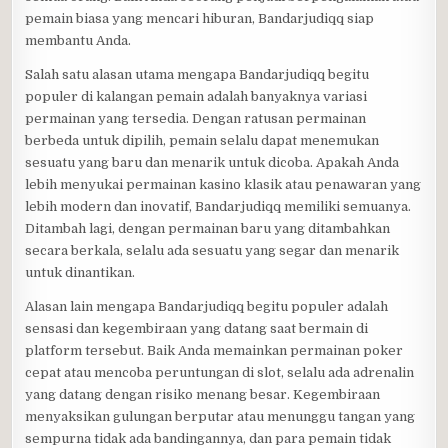
pemain biasa yang mencari hiburan, Bandarjudiqq siap
membantu Anda.
Salah satu alasan utama mengapa Bandarjudiqq begitu
populer di kalangan pemain adalah banyaknya variasi
permainan yang tersedia. Dengan ratusan permainan
berbeda untuk dipilih, pemain selalu dapat menemukan
sesuatu yang baru dan menarik untuk dicoba. Apakah Anda
lebih menyukai permainan kasino klasik atau penawaran yang
lebih modern dan inovatif, Bandarjudiqq memiliki semuanya.
Ditambah lagi, dengan permainan baru yang ditambahkan
secara berkala, selalu ada sesuatu yang segar dan menarik
untuk dinantikan.
Alasan lain mengapa Bandarjudiqq begitu populer adalah
sensasi dan kegembiraan yang datang saat bermain di
platform tersebut. Baik Anda memainkan permainan poker
cepat atau mencoba peruntungan di slot, selalu ada adrenalin
yang datang dengan risiko menang besar. Kegembiraan
menyaksikan gulungan berputar atau menunggu tangan yang
sempurna tidak ada bandingannya, dan para pemain tidak