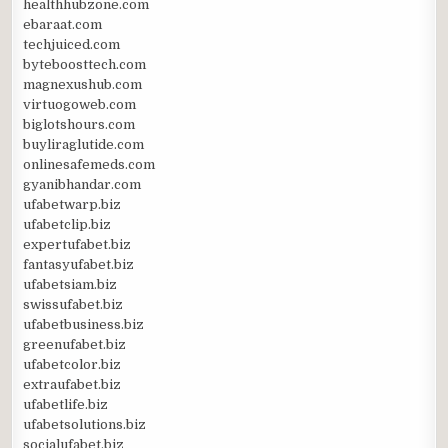
healthhubzone.com
ebaraat.com
techjuiced.com
byteboosttech.com
magnexushub.com
virtuogoweb.com
biglotshours.com
buyliraglutide.com
onlinesafemeds.com
gyanibhandar.com
ufabetwarp.biz
ufabetclip.biz
expertufabet.biz
fantasyufabet.biz
ufabetsiam.biz
swissufabet.biz
ufabetbusiness.biz
greenufabet.biz
ufabetcolor.biz
extraufabet.biz
ufabetlife.biz
ufabetsolutions.biz
socialufabet.biz