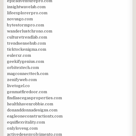
epicadventurepro.com
insightwavelab.com
lifeexplorerpro.com
novusgo.com
bytestormpro.com
wanderlustchrono.com
culturetrendlab.com
trendsensehub.com
ticktockenigma.com
eulerxr.com
geekifygenius.com
orbitextech.com
magconnecttech.com
zenifyweb.com
livetogel.co
genmatfiredoor.com
findlascegasproperties.com
healthhavenrobbie.com
donanddonnadesigns.com
eagleoneconstructiontx.com
equiflexvitality.com
onlylovesg.com
activedesenvolvimento.com