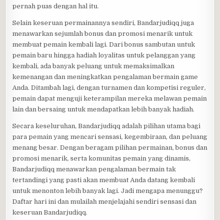
pernah puas dengan hal itu.
Selain keseruan permainannya sendiri, Bandarjudiqq juga
menawarkan sejumlah bonus dan promosi menarik untuk
membuat pemain kembali lagi. Dari bonus sambutan untuk
pemain baru hingga hadiah loyalitas untuk pelanggan yang
kembali, ada banyak peluang untuk memaksimalkan
kemenangan dan meningkatkan pengalaman bermain game
Anda. Ditambah lagi, dengan turnamen dan kompetisi reguler,
pemain dapat menguji keterampilan mereka melawan pemain
lain dan bersaing untuk mendapatkan lebih banyak hadiah.
Secara keseluruhan, Bandarjudiqq adalah pilihan utama bagi
para pemain yang mencari sensasi, kegembiraan, dan peluang
menang besar. Dengan beragam pilihan permainan, bonus dan
promosi menarik, serta komunitas pemain yang dinamis,
Bandarjudiqq menawarkan pengalaman bermain tak
tertandingi yang pasti akan membuat Anda datang kembali
untuk menonton lebih banyak lagi. Jadi mengapa menunggu?
Daftar hari ini dan mulailah menjelajahi sendiri sensasi dan
keseruan Bandarjudiqq.