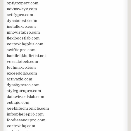
optigoxpert.com
novuswayz.com
actifypro.com
dynaboostx.com
instaflexco.com
innovistapro.com
flexiboostlab.com
vortexohqplus.com
swiftiopro.com
hamilelikbelirtisi.net
versalotech.com
techmaxco.com
exceedolab.com
activaxio.com
dynabytesco.com
stylegurupro.com
datawizardslab.com
cubiqio.com
geeklifechronicle.com
infospherepro.com
foodiesavorpro.com
vortexohq.com