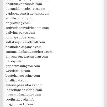
healthhavenrobbie.com
donanddonnadesigns.com
eagleoneconstructiontx.com
equiflexvitality.com
onlylovesg.com
activedesenvolvimento.com
dailyhubpages.com
idnplaysbobet.com
sattakingvikidadacall.com
bestbolaslotgames.com
sattamatkafixedgamehere.com
entrepreneurguardian.com
hibaby.info
paperwashington.com
weedemup.com
bestchancecasino.com
bilalliaqat.com
autodispensadores.com
inductioncooktopp.com
newsmedicaltoday.com
roofingnevada.info
magconnectx.com