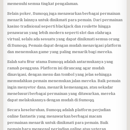
memenuhi semua tingkat pengalaman.
Selain poker, Sumoqq juga menawarkan berbagai permainan
menarik lainnya untuk dinikmati para pemain. Dari permainan
kasino tradisional seperti blackjack dan roulette hingga
penawaran yang lebih modern seperti slot dan olahraga
virtual, selalu ada sesuatu yang dapat dinikmati semua orang
di Sumoqq. Pemain dapat dengan mudah menavigasi platform
dan menemukan game yang paling menarik bagi mereka.
Salah satu fitur utama Sumoqq adalah antarmukanya yang
ramah pengguna. Platform ini dirancang agar mudah
dinavigasi, dengan menu dan tombol yang jelas sehingga
memudahkan pemain menemukan jalan mereka. Baik pemain
ingin menyetor dana, menarik kemenangan, atau sekadar
menelusuri berbagai permainan yang ditawarkan, mereka
dapat melakukannya dengan mudah di Sumoqq.
Secara keseluruhan, Sumoqq adalah platform perjudian
online fantastis yang menawarkan berbagai macam
permainan menarik untuk dinikmati para pemain. Baik
pemain baru mengenal perjudian online atau veteran