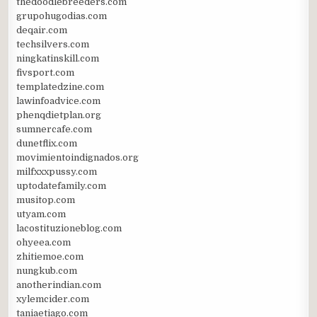
thedoodlebreeders.com
grupohugodias.com
deqair.com
techsilvers.com
ningkatinskill.com
fivsport.com
templatedzine.com
lawinfoadvice.com
phenqdietplan.org
sumnercafe.com
dunetflix.com
movimientoindignados.org
milfxxxpussy.com
uptodatefamily.com
musitop.com
utyam.com
lacostituzioneblog.com
ohyeea.com
zhitiemoe.com
nungkub.com
anotherindian.com
xylemcider.com
taniaetiago.com