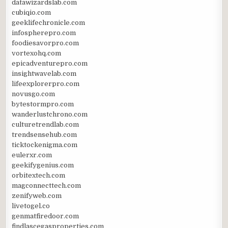
datawizardslab.com
cubiqio.com
geeklifechronicle.com
infospherepro.com
foodiesavorpro.com
vortexohq.com
epicadventurepro.com
insightwavelab.com
lifeexplorerpro.com
novusgo.com
bytestormpro.com
wanderlustchrono.com
culturetrendlab.com
trendsensehub.com
ticktockenigma.com
eulerxr.com
geekifygenius.com
orbitextech.com
magconnecttech.com
zenifyweb.com
livetogel.co
genmatfiredoor.com
findlascegasproperties.com