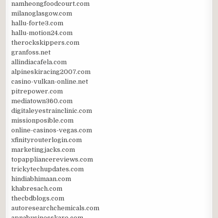
namheongfoodcourt.com
milanoglasgow.com
hallu-forte3.com
hallu-motion24.com
therockskippers.com
granfoss.net
allindiacafela.com
alpineskiracing2007.com
casino-vulkan-online.net
pitrepower.com
mediatown360.com
digitaleyestrainclinic.com
missionposible.com
online-casinos-vegas.com
xfinityrouterlogin.com
marketingjacks.com
topappliancereviews.com
trickytechupdates.com
hindiabhimaan.com
khabresach.com
thecbdblogs.com
autoresearchchemicals.com
apnabusinesskaro.com