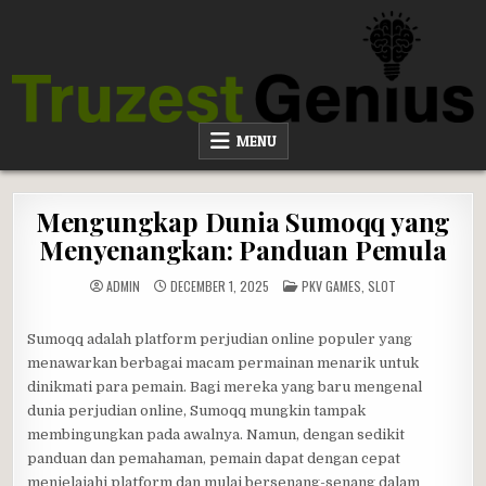
Skip
to
content
CARA MUDAH DAFTAR AGEN SLOT GACOR DAN
PELAJARI CARA MUDAH DAFTAR DI AGEN SLOT GACOR DAN DAPATKAN BONUS. IKUTI
LANGKAH-LANGKAH SEDERHANA UNTUK MULAI BERMAIN DAN RAIH KEMENANGAN BESAR.
MENU
DAPATKAN BONUS
Mengungkap Dunia Sumoqq yang
Menyenangkan: Panduan Pemula
POSTED
ADMIN
DECEMBER 1, 2025
PKV GAMES
,
SLOT
IN
Sumoqq adalah platform perjudian online populer yang
menawarkan berbagai macam permainan menarik untuk
dinikmati para pemain. Bagi mereka yang baru mengenal
dunia perjudian online, Sumoqq mungkin tampak
membingungkan pada awalnya. Namun, dengan sedikit
panduan dan pemahaman, pemain dapat dengan cepat
menjelajahi platform dan mulai bersenang-senang dalam