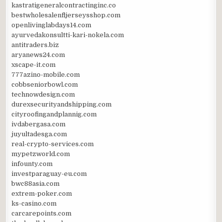
kastratigeneralcontractinginc.co
bestwholesalenfljerseysshop.com
openlivinglabdays14.com
ayurvedakonsultti-kari-nokela.com
antitraders.biz
aryanews24.com
xscape-it.com
777azino-mobile.com
cobbseniorbowl.com
technowdesign.com
durexsecurityandshipping.com
cityroofingandplannig.com
ivdabergasa.com
juyultadesga.com
real-crypto-services.com
mypetzworld.com
infounty.com
investparaguay-eu.com
bwc88asia.com
extrem-poker.com
ks-casino.com
carcarepoints.com