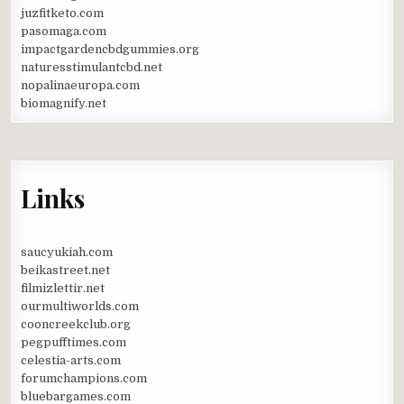
juzfitketo.com
pasomaga.com
impactgardencbdgummies.org
naturesstimulantcbd.net
nopalinaeuropa.com
biomagnify.net
Links
saucyukiah.com
beikastreet.net
filmizlettir.net
ourmultiworlds.com
cooncreekclub.org
pegpufftimes.com
celestia-arts.com
forumchampions.com
bluebargames.com