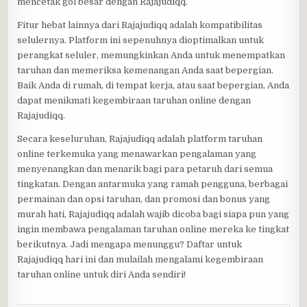
mencetak gol besar dengan Rajajudiqq.
Fitur hebat lainnya dari Rajajudiqq adalah kompatibilitas
selulernya. Platform ini sepenuhnya dioptimalkan untuk
perangkat seluler, memungkinkan Anda untuk menempatkan
taruhan dan memeriksa kemenangan Anda saat bepergian.
Baik Anda di rumah, di tempat kerja, atau saat bepergian, Anda
dapat menikmati kegembiraan taruhan online dengan
Rajajudiqq.
Secara keseluruhan, Rajajudiqq adalah platform taruhan
online terkemuka yang menawarkan pengalaman yang
menyenangkan dan menarik bagi para petaruh dari semua
tingkatan. Dengan antarmuka yang ramah pengguna, berbagai
permainan dan opsi taruhan, dan promosi dan bonus yang
murah hati, Rajajudiqq adalah wajib dicoba bagi siapa pun yang
ingin membawa pengalaman taruhan online mereka ke tingkat
berikutnya. Jadi mengapa menunggu? Daftar untuk
Rajajudiqq hari ini dan mulailah mengalami kegembiraan
taruhan online untuk diri Anda sendiri!