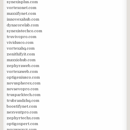
synexisplus.com
vortexonet.com
maxxifynet.com
innovexahub.com
dynacorelab.com
synexistechco.com
truvivopro.com
vividusco.com
vortexahq.com
zenithifyit.com
maxxiohub.com
zephyraweb.com
vortexaweb.com
optigeniusco.com
novuspherex.com
novaevopro.com
trusparktech.com
trubrandzhq.com
boostifynet.com
nexventpro.com
zephyrtechx.com
optigoxpert.com
novuswayz.com