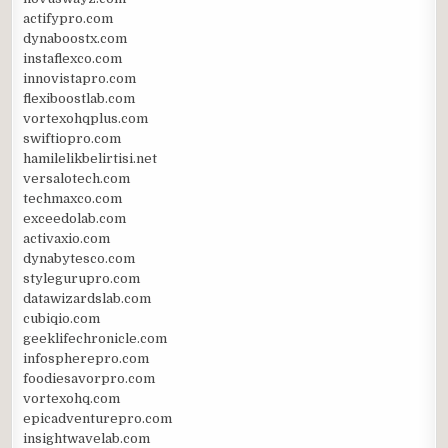
actifypro.com
dynaboostx.com
instaflexco.com
innovistapro.com
flexiboostlab.com
vortexohqplus.com
swiftiopro.com
hamilelikbelirtisi.net
versalotech.com
techmaxco.com
exceedolab.com
activaxio.com
dynabytesco.com
stylegurupro.com
datawizardslab.com
cubiqio.com
geeklifechronicle.com
infospherepro.com
foodiesavorpro.com
vortexohq.com
epicadventurepro.com
insightwavelab.com