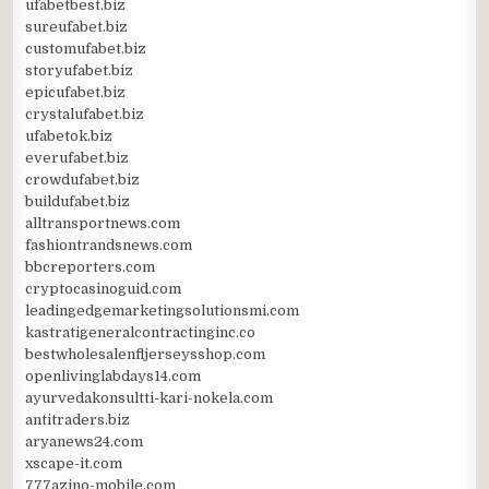
ufabetbest.biz
sureufabet.biz
customufabet.biz
storyufabet.biz
epicufabet.biz
crystalufabet.biz
ufabetok.biz
everufabet.biz
crowdufabet.biz
buildufabet.biz
alltransportnews.com
fashiontrandsnews.com
bbcreporters.com
cryptocasinoguid.com
leadingedgemarketingsolutionsmi.com
kastratigeneralcontractinginc.co
bestwholesalenfljerseysshop.com
openlivinglabdays14.com
ayurvedakonsultti-kari-nokela.com
antitraders.biz
aryanews24.com
xscape-it.com
777azino-mobile.com