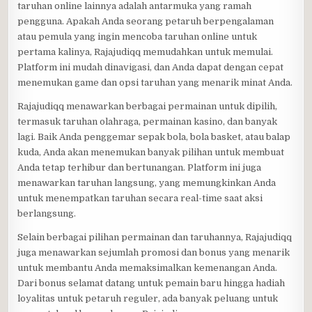
taruhan online lainnya adalah antarmuka yang ramah
pengguna. Apakah Anda seorang petaruh berpengalaman
atau pemula yang ingin mencoba taruhan online untuk
pertama kalinya, Rajajudiqq memudahkan untuk memulai.
Platform ini mudah dinavigasi, dan Anda dapat dengan cepat
menemukan game dan opsi taruhan yang menarik minat Anda.
Rajajudiqq menawarkan berbagai permainan untuk dipilih,
termasuk taruhan olahraga, permainan kasino, dan banyak
lagi. Baik Anda penggemar sepak bola, bola basket, atau balap
kuda, Anda akan menemukan banyak pilihan untuk membuat
Anda tetap terhibur dan bertunangan. Platform ini juga
menawarkan taruhan langsung, yang memungkinkan Anda
untuk menempatkan taruhan secara real-time saat aksi
berlangsung.
Selain berbagai pilihan permainan dan taruhannya, Rajajudiqq
juga menawarkan sejumlah promosi dan bonus yang menarik
untuk membantu Anda memaksimalkan kemenangan Anda.
Dari bonus selamat datang untuk pemain baru hingga hadiah
loyalitas untuk petaruh reguler, ada banyak peluang untuk