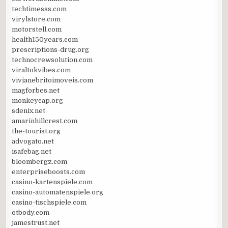
techtimesss.com
virylstore.com
motorstell.com
health150years.com
prescriptions-drug.org
technocrewsolution.com
viraltokvibes.com
vivianebritoimoveis.com
magforbes.net
monkeycap.org
sdenix.net
amarinhillcrest.com
the-tourist.org
advogato.net
isafebag.net
bloombergz.com
enterpriseboosts.com
casino-kartenspiele.com
casino-automatenspiele.org
casino-tischspiele.com
otbody.com
jamestrust.net