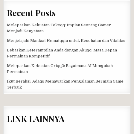
Recent Posts
Melepaskan Kekuatan Tokeqq: Impian Seorang Gamer
Menjadi Kenyataan
Menjelajahi Manfaat Hematqqiu untuk Kesehatan dan Vitalitas
Bebaskan Keterampilan Anda dengan Akuqq: Masa Depan
Permainan Kompetitif
Melepaskan Kekuatan Oriqq2: Bagaimana AI Mengubah
Permainan
Ikut Beraksi: Adaqq Menawarkan Pengalaman Bermain Game
Terbaik
LINK LAINNYA