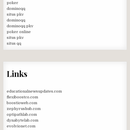
poker
dominoqq
situs pkv
dominoqq
dominoqq pkv
poker online
situs pkv
situs qq
Links
educationalnewsupdates.com
flexiboostco.com
boostioweb.com
zephyrushub.com
optipathlab.com
dynabytelab.com
evolvionet.com