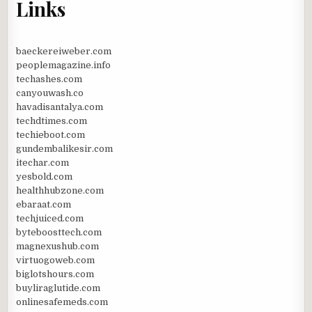
Links
baeckereiweber.com
peoplemagazine.info
techashes.com
canyouwash.co
havadisantalya.com
techdtimes.com
techieboot.com
gundembalikesir.com
itechar.com
yesbold.com
healthhubzone.com
ebaraat.com
techjuiced.com
byteboosttech.com
magnexushub.com
virtuogoweb.com
biglotshours.com
buyliraglutide.com
onlinesafemeds.com