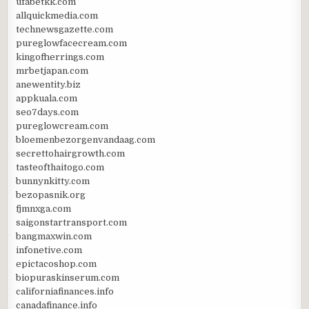
ufabetkk.com
allquickmedia.com
technewsgazette.com
pureglowfacecream.com
kingofherrings.com
mrbetjapan.com
anewentity.biz
appkuala.com
seo7days.com
pureglowcream.com
bloemenbezorgenvandaag.com
secrettohairgrowth.com
tasteofthaitogo.com
bunnynkitty.com
bezopasnik.org
fjmnxga.com
saigonstartransport.com
bangmaxwin.com
infonetive.com
epictacoshop.com
biopuraskinserum.com
californiafinances.info
canadafinance.info