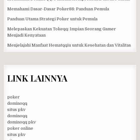
Memahami Dasar-Dasar Poker88: Panduan Pemula
Panduan Utama Strategi Poker untuk Pemula
Melepaskan Kekuatan Tokeqq: Impian Seorang Gamer
Menjadi Kenyataan
Menjelajahi Manfaat Hematqqiu untuk Kesehatan dan Vitalitas
LINK LAINNYA
poker
dominoqq
situs pkv
dominoqq
dominoqq pkv
poker online
situs pkv