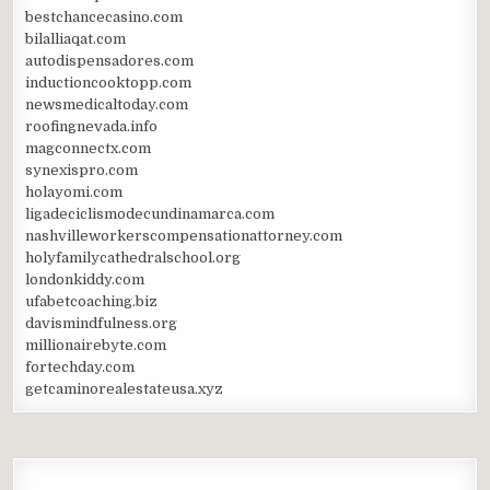
bestchancecasino.com
bilalliaqat.com
autodispensadores.com
inductioncooktopp.com
newsmedicaltoday.com
roofingnevada.info
magconnectx.com
synexispro.com
holayomi.com
ligadeciclismodecundinamarca.com
nashvilleworkerscompensationattorney.com
holyfamilycathedralschool.org
londonkiddy.com
ufabetcoaching.biz
davismindfulness.org
millionairebyte.com
fortechday.com
getcaminorealestateusa.xyz