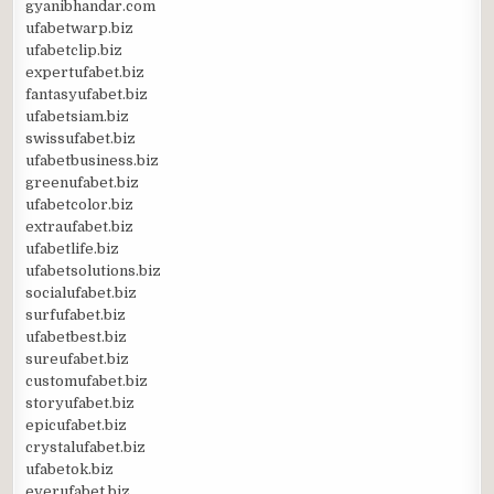
gyanibhandar.com
ufabetwarp.biz
ufabetclip.biz
expertufabet.biz
fantasyufabet.biz
ufabetsiam.biz
swissufabet.biz
ufabetbusiness.biz
greenufabet.biz
ufabetcolor.biz
extraufabet.biz
ufabetlife.biz
ufabetsolutions.biz
socialufabet.biz
surfufabet.biz
ufabetbest.biz
sureufabet.biz
customufabet.biz
storyufabet.biz
epicufabet.biz
crystalufabet.biz
ufabetok.biz
everufabet.biz