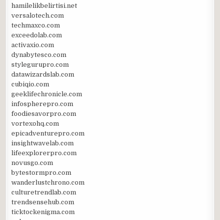
hamilelikbelirtisi.net
versalotech.com
techmaxco.com
exceedolab.com
activaxio.com
dynabytesco.com
stylegurupro.com
datawizardslab.com
cubiqio.com
geeklifechronicle.com
infospherepro.com
foodiesavorpro.com
vortexohq.com
epicadventurepro.com
insightwavelab.com
lifeexplorerpro.com
novusgo.com
bytestormpro.com
wanderlustchrono.com
culturetrendlab.com
trendsensehub.com
ticktockenigma.com