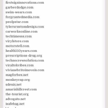
firstsigninnovations.com
garberdodge.com
swim-wears.com
forgrantedmedia.com
peolpstar.com
tylerscustomdesign.com
carworksonline.com
techtimesss.com
virylstore.com
motorstell.com
health150years.com
prescriptions-drug.org
technocrewsolution.com
viraltokvibes.com
vivianebritoimoveis.com
magforbes.net
monkeycap.org
sdenix.net
amarinhillcrest.com
the-tourist.org
advogato.net
isafebag.net