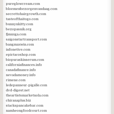
pureglowcream.com
bloemenbezorgenvandaag.com
secrettohairgrowth.com
tasteofthaitogo.com
bunnynkitty.com
bezopasnik.org
fjmnxga.com
saigonstartransport.com
bangmaxwin.com
infonetive.com
epictacoshop.com
biopuraskinserum.com
californiafinances.info
canadafinance.info
nevadamoney.info
rimene.com
ledepanneur-pigalle.com
dvd-digest.net
theartistsmarketnola.com
chiranaplus.biz
stackspancakebar.com
namheongfoodcourt.com