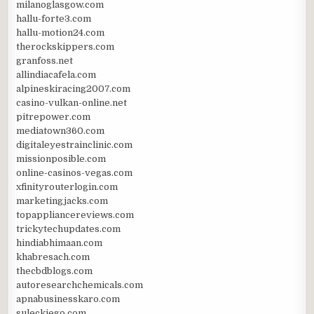
milanoglasgow.com
hallu-forte3.com
hallu-motion24.com
therockskippers.com
granfoss.net
allindiacafela.com
alpineskiracing2007.com
casino-vulkan-online.net
pitrepower.com
mediatown360.com
digitaleyestrainclinic.com
missionposible.com
online-casinos-vegas.com
xfinityrouterlogin.com
marketingjacks.com
topappliancereviews.com
trickytechupdates.com
hindiabhimaan.com
khabresach.com
thecbdblogs.com
autoresearchchemicals.com
apnabusinesskaro.com
suleckiego.com