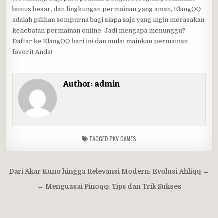
bonus besar, dan lingkungan permainan yang aman, ElangQQ
adalah pilihan sempurna bagi siapa saja yang ingin merasakan
kehebatan permainan online. Jadi mengapa menunggu?
Daftar ke ElangQQ hari ini dan mulai mainkan permainan
favorit Anda!
Author:
admin
TAGGED
PKV GAMES
Post
Dari Akar Kuno hingga Relevansi Modern: Evolusi Ahliqq →
navigation
← Menguasai Pinoqq: Tips dan Trik Sukses