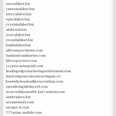
sureufabet.biz
customufabet.biz
storyufabet.biz
epicufabet.biz
crystalufabet.biz
ufabetok.biz
everufabet.biz
crowdufabet.biz
buildufabet.biz
alltransportnews.com
fashiontrandsnews.com
bbcreporters.com
cryptocasinoguid.com
leadingedgemarketingsolutionsmi.com
kastratigeneralcontractinginc.co
bestwholesalenfljerseysshop.com
openlivinglabdays14.com
ayurvedakonsultti-kari-nokela.com
antitraders.biz
aryanews24.com
xscape-it.com
777azino-mobile.com