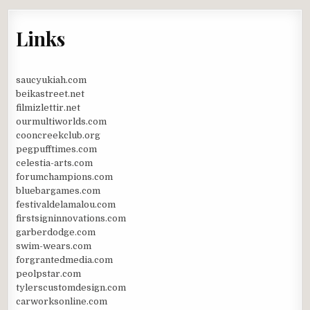
Links
saucyukiah.com
beikastreet.net
filmizlettir.net
ourmultiworlds.com
cooncreekclub.org
pegpufftimes.com
celestia-arts.com
forumchampions.com
bluebargames.com
festivaldelamalou.com
firstsigninnovations.com
garberdodge.com
swim-wears.com
forgrantedmedia.com
peolpstar.com
tylerscustomdesign.com
carworksonline.com