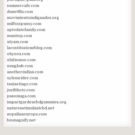
sumnercafe.com
dunetflix.com
movimientoindignados.org
milfxxxpussy.com
uptodatefamily.com
musitop.com
utyam.com
lacostituzioneblog.com
ohyeea.com
zhitiemoe.com
nungkub.com
anotherindian.com
xylemcider.com
taniaetiago.com
juzfitketo.com
pasomaga.com
impactgardencbdgummies.org
naturesstimulantcbd.net
nopalinaeuropa.com
biomagnify.net