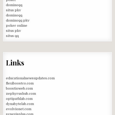
dominoqq
situs pkv
dominoqq
dominoqq pkv
poker online
situs pkv
situs qq
Links
educationalnewsupdates.com
flexiboostco.com
boostioweb.com
zephyrushub.com
optipathlab.com
dynabytelab.com
evolvionet.com
synexisplus.com