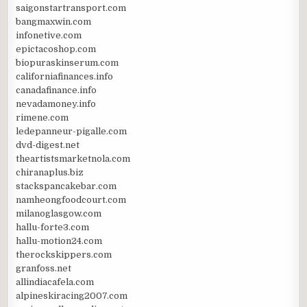
saigonstartransport.com
bangmaxwin.com
infonetive.com
epictacoshop.com
biopuraskinserum.com
californiafinances.info
canadafinance.info
nevadamoney.info
rimene.com
ledepanneur-pigalle.com
dvd-digest.net
theartistsmarketnola.com
chiranaplus.biz
stackspancakebar.com
namheongfoodcourt.com
milanoglasgow.com
hallu-forte3.com
hallu-motion24.com
therockskippers.com
granfoss.net
allindiacafela.com
alpineskiracing2007.com