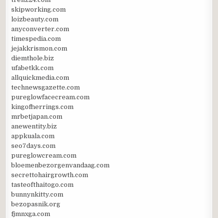
skipworking.com
loizbeauty.com
anyconverter.com
timespedia.com
jejakkrismon.com
diemthole.biz
ufabetkk.com
allquickmedia.com
technewsgazette.com
pureglowfacecream.com
kingofherrings.com
mrbetjapan.com
anewentity.biz
appkuala.com
seo7days.com
pureglowcream.com
bloemenbezorgenvandaag.com
secrettohairgrowth.com
tasteofthaitogo.com
bunnynkitty.com
bezopasnik.org
fjmnxga.com