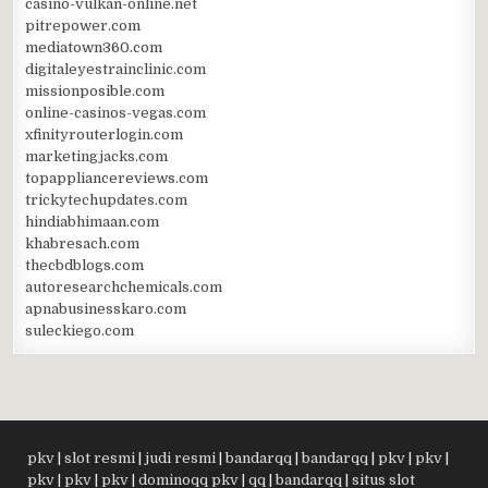
casino-vulkan-online.net
pitrepower.com
mediatown360.com
digitaleyestrainclinic.com
missionposible.com
online-casinos-vegas.com
xfinityrouterlogin.com
marketingjacks.com
topappliancereviews.com
trickytechupdates.com
hindiabhimaan.com
khabresach.com
thecbdblogs.com
autoresearchchemicals.com
apnabusinesskaro.com
suleckiego.com
pkv
|
slot resmi
|
judi resmi
|
bandarqq
|
bandarqq
|
pkv
|
pkv
|
pkv
|
pkv
|
pkv
|
dominoqq pkv
|
qq
|
bandarqq
|
situs slot