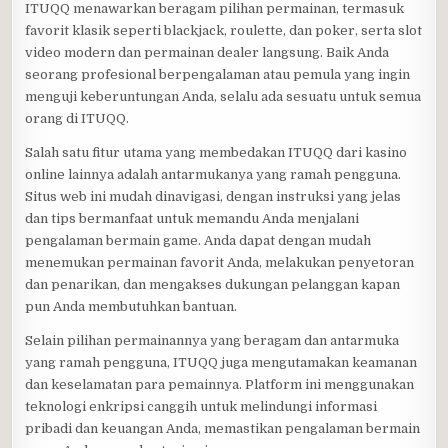
ITUQQ menawarkan beragam pilihan permainan, termasuk
favorit klasik seperti blackjack, roulette, dan poker, serta slot
video modern dan permainan dealer langsung. Baik Anda
seorang profesional berpengalaman atau pemula yang ingin
menguji keberuntungan Anda, selalu ada sesuatu untuk semua
orang di ITUQQ.
Salah satu fitur utama yang membedakan ITUQQ dari kasino
online lainnya adalah antarmukanya yang ramah pengguna.
Situs web ini mudah dinavigasi, dengan instruksi yang jelas
dan tips bermanfaat untuk memandu Anda menjalani
pengalaman bermain game. Anda dapat dengan mudah
menemukan permainan favorit Anda, melakukan penyetoran
dan penarikan, dan mengakses dukungan pelanggan kapan
pun Anda membutuhkan bantuan.
Selain pilihan permainannya yang beragam dan antarmuka
yang ramah pengguna, ITUQQ juga mengutamakan keamanan
dan keselamatan para pemainnya. Platform ini menggunakan
teknologi enkripsi canggih untuk melindungi informasi
pribadi dan keuangan Anda, memastikan pengalaman bermain