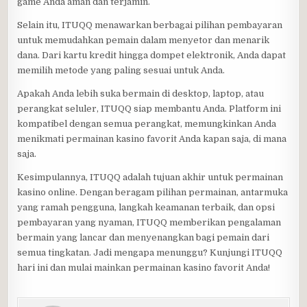
game Anda aman dan terjamin.
Selain itu, ITUQQ menawarkan berbagai pilihan pembayaran
untuk memudahkan pemain dalam menyetor dan menarik
dana. Dari kartu kredit hingga dompet elektronik, Anda dapat
memilih metode yang paling sesuai untuk Anda.
Apakah Anda lebih suka bermain di desktop, laptop, atau
perangkat seluler, ITUQQ siap membantu Anda. Platform ini
kompatibel dengan semua perangkat, memungkinkan Anda
menikmati permainan kasino favorit Anda kapan saja, di mana
saja.
Kesimpulannya, ITUQQ adalah tujuan akhir untuk permainan
kasino online. Dengan beragam pilihan permainan, antarmuka
yang ramah pengguna, langkah keamanan terbaik, dan opsi
pembayaran yang nyaman, ITUQQ memberikan pengalaman
bermain yang lancar dan menyenangkan bagi pemain dari
semua tingkatan. Jadi mengapa menunggu? Kunjungi ITUQQ
hari ini dan mulai mainkan permainan kasino favorit Anda!