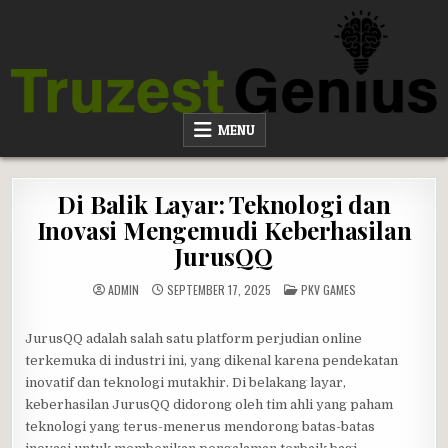
Skip
to
content
CARA MUDAH DAFTAR AGEN SLOT GACOR DAN
PELAJARI CARA MUDAH DAFTAR DI AGEN SLOT GACOR DAN DAPATKAN BONUS. IKUTI
LANGKAH-LANGKAH SEDERHANA UNTUK MULAI BERMAIN DAN RAIH KEMENANGAN BESAR.
MENU
DAPATKAN BONUS
Di Balik Layar: Teknologi dan
Inovasi Mengemudi Keberhasilan
JurusQQ
POSTED
ADMIN
SEPTEMBER 17, 2025
PKV GAMES
IN
JurusQQ adalah salah satu platform perjudian online
terkemuka di industri ini, yang dikenal karena pendekatan
inovatif dan teknologi mutakhir. Di belakang layar,
keberhasilan JurusQQ didorong oleh tim ahli yang paham
teknologi yang terus-menerus mendorong batas-batas