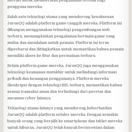
inovasi untuk memberikan pengalaman terbaik bagi
pengguna mereka.
Salah satu teknologi utama yang mendorong kesuksesan
JurusQQ adalah platform game canggih mereka. Platform ini
dibangun menggunakan teknologi pengembangan web
terbaru, memungkinkan pengalaman bermain game yang
mulus dan mendalam untuk pemain. Platform ini terus
diperbarui dan ditingkatkan untuk memastikan bahwa pemain
memiliki akses ke fitur dan permainan terbaru.
Selain platform game mereka, JurusQQ juga menggunakan
teknologi keamanan mutakhir untuk melindungi informasi
pribadi dan keuangan penggunanya. Platform mereka
dienkripsi dengan teknologi SSL terbaru, memastikan bahwa
semua transaksi aman dan terlindungi dari peretas dan
ancaman cyber lainnya.
Teknologi utama lainnya yang mendorong keberhasilan
JurusQQ adalah platform seluler mereka. Dengan semakin
banyak orang yang beralih ke smartphone dan tablet mereka
untuk hiburan, JurusQQ telah banyak berinvestasi dalam