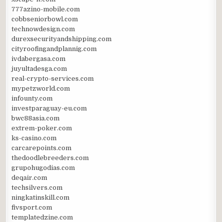
777azino-mobile.com
cobbseniorbowl.com
technowdesign.com
durexsecurityandshipping.com
cityroofingandplannig.com
ivdabergasa.com
juyultadesga.com
real-crypto-services.com
mypetzworld.com
infounty.com
investparaguay-eu.com
bwc88asia.com
extrem-poker.com
ks-casino.com
carcarepoints.com
thedoodlebreeders.com
grupohugodias.com
deqair.com
techsilvers.com
ningkatinskill.com
fivsport.com
templatedzine.com