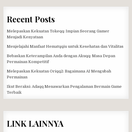
Recent Posts
Melepaskan Kekuatan Tokeqq: Impian Seorang Gamer
Menjadi Kenyataan
Menjelajahi Manfaat Hematqqiu untuk Kesehatan dan Vitalitas
Bebaskan Keterampilan Anda dengan Akuqq: Masa Depan
Permainan Kompetitif
Melepaskan Kekuatan Oriqq2: Bagaimana AI Mengubah
Permainan
Ikut Beraksi: Adaqq Menawarkan Pengalaman Bermain Game
Terbaik
LINK LAINNYA