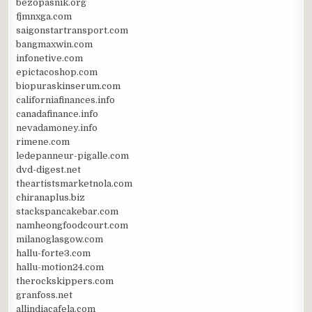
bezopasnik.org
fjmnxga.com
saigonstartransport.com
bangmaxwin.com
infonetive.com
epictacoshop.com
biopuraskinserum.com
californiafinances.info
canadafinance.info
nevadamoney.info
rimene.com
ledepanneur-pigalle.com
dvd-digest.net
theartistsmarketnola.com
chiranaplus.biz
stackspancakebar.com
namheongfoodcourt.com
milanoglasgow.com
hallu-forte3.com
hallu-motion24.com
therockskippers.com
granfoss.net
allindiacafela.com