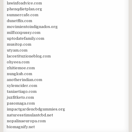
lawinfoadvice.com
phenqdietplan.org
sumnercafe.com
dunetflix.com
movimientoindignados.org
milfxxxpussy.com
uptodatefamily.com
musitop.com
utyam.com
lacostituzioneblog.com
ohyeea.com
zhitiemoe.com
nungkub.com
anotherindian.com
xylemcider.com
taniaetiago.com
juzfitketo.com
pasomaga.com
impactgardencbdgummies.org
naturesstimulantcbd.net
nopalinaeuropa.com
biomagnify.net