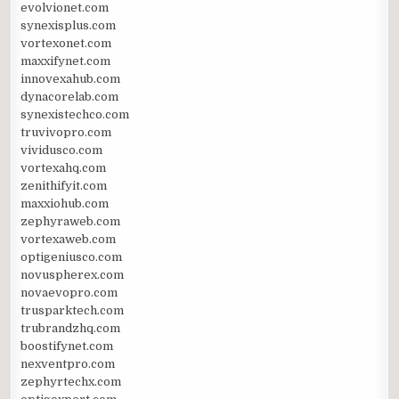
evolvionet.com
synexisplus.com
vortexonet.com
maxxifynet.com
innovexahub.com
dynacorelab.com
synexistechco.com
truvivopro.com
vividusco.com
vortexahq.com
zenithifyit.com
maxxiohub.com
zephyraweb.com
vortexaweb.com
optigeniusco.com
novuspherex.com
novaevopro.com
trusparktech.com
trubrandzhq.com
boostifynet.com
nexventpro.com
zephyrtechx.com