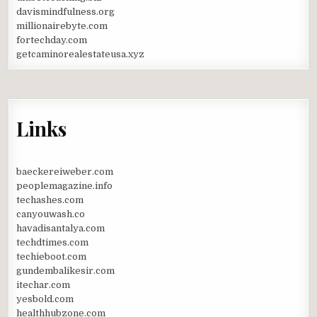
davismindfulness.org
millionairebyte.com
fortechday.com
getcaminorealestateusa.xyz
Links
baeckereiweber.com
peoplemagazine.info
techashes.com
canyouwash.co
havadisantalya.com
techdtimes.com
techieboot.com
gundembalikesir.com
itechar.com
yesbold.com
healthhubzone.com