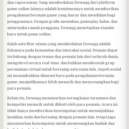
dan capsa susun. Yang membedakan Dewaqq dari platform
game online lainnya adalah komitmennya untuk memberikan
pengalaman bermain game yang lancar dan mendalam bagi
penggunanya. Dengan grafis memukau, gameplay halus, dan
antarmuka ramah pengguna, Dewaqq menetapkan standar
baru untuk game online.
Salah satu fitur utama yang membedakan Dewaqq adalah
fokusnya pada komunitas dan interaksi sosial. Pemain dapat
terhubung dengan teman dan pemain lain dari seluruh dunia,
mengobrol secara real-time, dan bahkan membentuk grup
permainan virtual untuk bersaing satu sama lain. Aspek sosial
ini menambahkan dimensi baru pada pengalaman bermain
game, menjadikannya lebih menarik dan menyenangkan bagi
para pemain.
Selain itu, Dewaqq menawarkan serangkaian turnamen dan
kompetisi menarik untuk diikuti oleh para pemain. Acara ini
tidak hanya memberikan kesempatan untuk menunjukkan
keahlian Anda dan bersaing dengan pemain lain, tetapi juga
menawarkan kesempatan untuk memenangkan hadiah dan