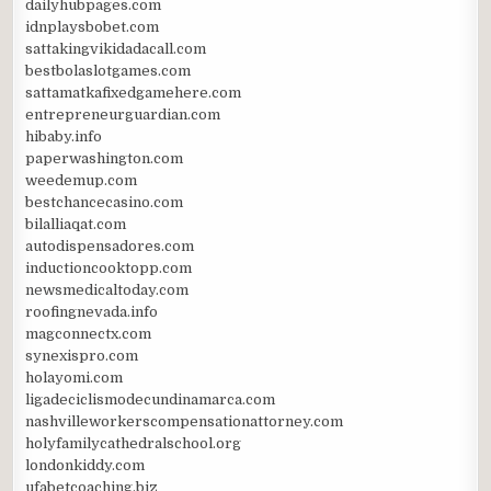
dailyhubpages.com
idnplaysbobet.com
sattakingvikidadacall.com
bestbolaslotgames.com
sattamatkafixedgamehere.com
entrepreneurguardian.com
hibaby.info
paperwashington.com
weedemup.com
bestchancecasino.com
bilalliaqat.com
autodispensadores.com
inductioncooktopp.com
newsmedicaltoday.com
roofingnevada.info
magconnectx.com
synexispro.com
holayomi.com
ligadeciclismodecundinamarca.com
nashvilleworkerscompensationattorney.com
holyfamilycathedralschool.org
londonkiddy.com
ufabetcoaching.biz