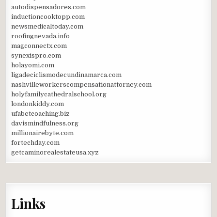
autodispensadores.com
inductioncooktopp.com
newsmedicaltoday.com
roofingnevada.info
magconnectx.com
synexispro.com
holayomi.com
ligadeciclismodecundinamarca.com
nashvilleworkerscompensationattorney.com
holyfamilycathedralschool.org
londonkiddy.com
ufabetcoaching.biz
davismindfulness.org
millionairebyte.com
fortechday.com
getcaminorealestateusa.xyz
Links