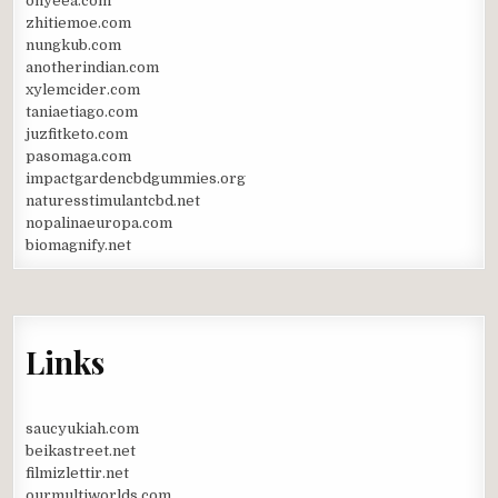
ohyeea.com
zhitiemoe.com
nungkub.com
anotherindian.com
xylemcider.com
taniaetiago.com
juzfitketo.com
pasomaga.com
impactgardencbdgummies.org
naturesstimulantcbd.net
nopalinaeuropa.com
biomagnify.net
Links
saucyukiah.com
beikastreet.net
filmizlettir.net
ourmultiworlds.com