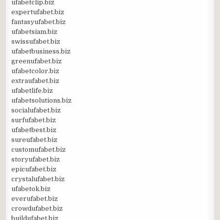
ufabetclip.biz
expertufabet.biz
fantasyufabet.biz
ufabetsiam.biz
swissufabet.biz
ufabetbusiness.biz
greenufabet.biz
ufabetcolor.biz
extraufabet.biz
ufabetlife.biz
ufabetsolutions.biz
socialufabet.biz
surfufabet.biz
ufabetbest.biz
sureufabet.biz
customufabet.biz
storyufabet.biz
epicufabet.biz
crystalufabet.biz
ufabetok.biz
everufabet.biz
crowdufabet.biz
buildufabet.biz