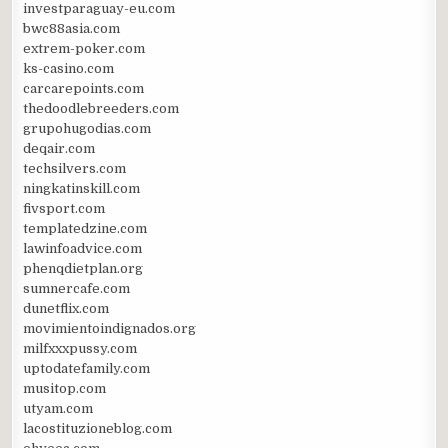
investparaguay-eu.com
bwc88asia.com
extrem-poker.com
ks-casino.com
carcarepoints.com
thedoodlebreeders.com
grupohugodias.com
deqair.com
techsilvers.com
ningkatinskill.com
fivsport.com
templatedzine.com
lawinfoadvice.com
phenqdietplan.org
sumnercafe.com
dunetflix.com
movimientoindignados.org
milfxxxpussy.com
uptodatefamily.com
musitop.com
utyam.com
lacostituzioneblog.com