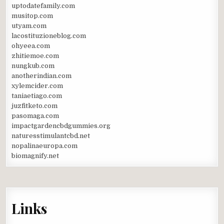
uptodatefamily.com
musitop.com
utyam.com
lacostituzioneblog.com
ohyeea.com
zhitiemoe.com
nungkub.com
anotherindian.com
xylemcider.com
taniaetiago.com
juzfitketo.com
pasomaga.com
impactgardencbdgummies.org
naturesstimulantcbd.net
nopalinaeuropa.com
biomagnify.net
Links