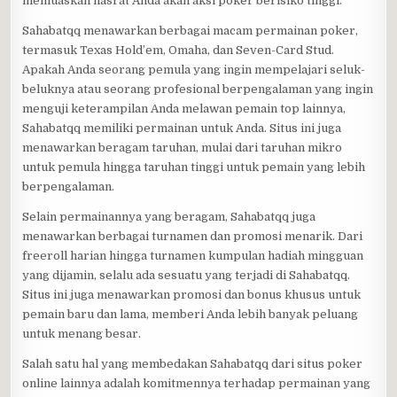
memuaskan hasrat Anda akan aksi poker berisiko tinggi.
Sahabatqq menawarkan berbagai macam permainan poker,
termasuk Texas Hold’em, Omaha, dan Seven-Card Stud.
Apakah Anda seorang pemula yang ingin mempelajari seluk-
beluknya atau seorang profesional berpengalaman yang ingin
menguji keterampilan Anda melawan pemain top lainnya,
Sahabatqq memiliki permainan untuk Anda. Situs ini juga
menawarkan beragam taruhan, mulai dari taruhan mikro
untuk pemula hingga taruhan tinggi untuk pemain yang lebih
berpengalaman.
Selain permainannya yang beragam, Sahabatqq juga
menawarkan berbagai turnamen dan promosi menarik. Dari
freeroll harian hingga turnamen kumpulan hadiah mingguan
yang dijamin, selalu ada sesuatu yang terjadi di Sahabatqq.
Situs ini juga menawarkan promosi dan bonus khusus untuk
pemain baru dan lama, memberi Anda lebih banyak peluang
untuk menang besar.
Salah satu hal yang membedakan Sahabatqq dari situs poker
online lainnya adalah komitmennya terhadap permainan yang