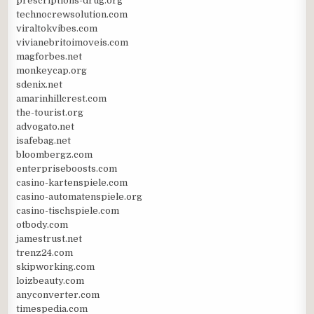
prescriptions-drug.org
technocrewsolution.com
viraltokvibes.com
vivianebritoimoveis.com
magforbes.net
monkeycap.org
sdenix.net
amarinhillcrest.com
the-tourist.org
advogato.net
isafebag.net
bloombergz.com
enterpriseboosts.com
casino-kartenspiele.com
casino-automatenspiele.org
casino-tischspiele.com
otbody.com
jamestrust.net
trenz24.com
skipworking.com
loizbeauty.com
anyconverter.com
timespedia.com