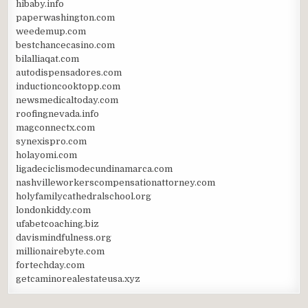
hibaby.info
paperwashington.com
weedemup.com
bestchancecasino.com
bilalliaqat.com
autodispensadores.com
inductioncooktopp.com
newsmedicaltoday.com
roofingnevada.info
magconnectx.com
synexispro.com
holayomi.com
ligadeciclismodecundinamarca.com
nashvilleworkerscompensationattorney.com
holyfamilycathedralschool.org
londonkiddy.com
ufabetcoaching.biz
davismindfulness.org
millionairebyte.com
fortechday.com
getcaminorealestateusa.xyz