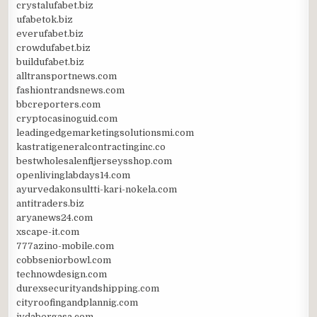
crystalufabet.biz
ufabetok.biz
everufabet.biz
crowdufabet.biz
buildufabet.biz
alltransportnews.com
fashiontrandsnews.com
bbcreporters.com
cryptocasinoguid.com
leadingedgemarketingsolutionsmi.com
kastratigeneralcontractinginc.co
bestwholesalenfljerseysshop.com
openlivinglabdays14.com
ayurvedakonsultti-kari-nokela.com
antitraders.biz
aryanews24.com
xscape-it.com
777azino-mobile.com
cobbseniorbowl.com
technowdesign.com
durexsecurityandshipping.com
cityroofingandplannig.com
ivdabergasa.com