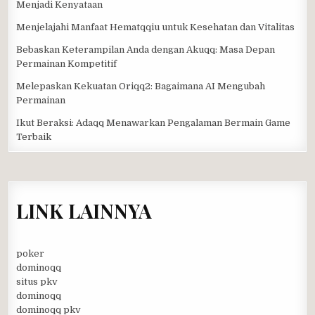
Menjadi Kenyataan
Menjelajahi Manfaat Hematqqiu untuk Kesehatan dan Vitalitas
Bebaskan Keterampilan Anda dengan Akuqq: Masa Depan
Permainan Kompetitif
Melepaskan Kekuatan Oriqq2: Bagaimana AI Mengubah
Permainan
Ikut Beraksi: Adaqq Menawarkan Pengalaman Bermain Game
Terbaik
LINK LAINNYA
poker
dominoqq
situs pkv
dominoqq
dominoqq pkv