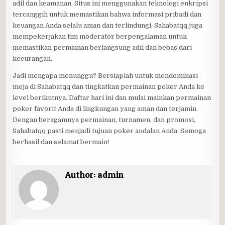
adil dan keamanan. Situs ini menggunakan teknologi enkripsi
tercanggih untuk memastikan bahwa informasi pribadi dan
keuangan Anda selalu aman dan terlindungi. Sahabatqq juga
mempekerjakan tim moderator berpengalaman untuk
memastikan permainan berlangsung adil dan bebas dari
kecurangan.
Jadi mengapa menunggu? Bersiaplah untuk mendominasi
meja di Sahabatqq dan tingkatkan permainan poker Anda ke
level berikutnya. Daftar hari ini dan mulai mainkan permainan
poker favorit Anda di lingkungan yang aman dan terjamin.
Dengan beragamnya permainan, turnamen, dan promosi,
Sahabatqq pasti menjadi tujuan poker andalan Anda. Semoga
berhasil dan selamat bermain!
Author:
admin