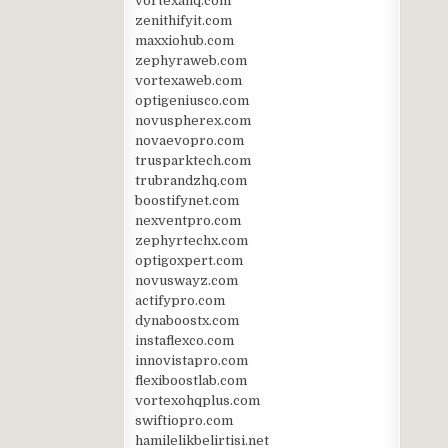
vortexahq.com
zenithifyit.com
maxxiohub.com
zephyraweb.com
vortexaweb.com
optigeniusco.com
novuspherex.com
novaevopro.com
trusparktech.com
trubrandzhq.com
boostifynet.com
nexventpro.com
zephyrtechx.com
optigoxpert.com
novuswayz.com
actifypro.com
dynaboostx.com
instaflexco.com
innovistapro.com
flexiboostlab.com
vortexohqplus.com
swiftiopro.com
hamilelikbelirtisi.net