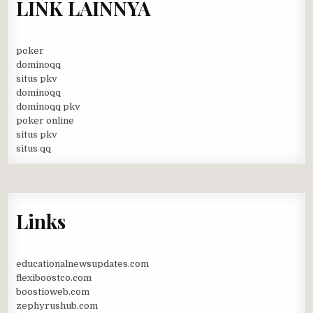
LINK LAINNYA
poker
dominoqq
situs pkv
dominoqq
dominoqq pkv
poker online
situs pkv
situs qq
Links
educationalnewsupdates.com
flexiboostco.com
boostioweb.com
zephyrushub.com