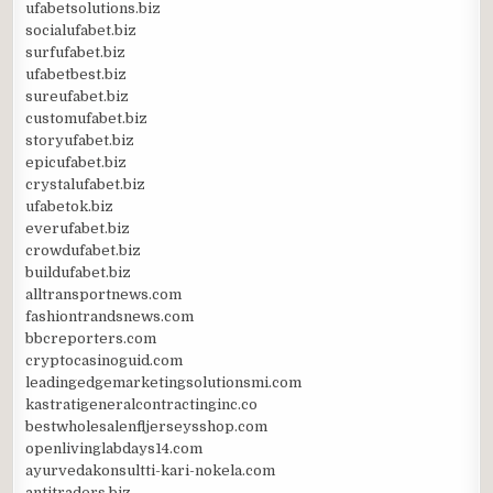
ufabetsolutions.biz
socialufabet.biz
surfufabet.biz
ufabetbest.biz
sureufabet.biz
customufabet.biz
storyufabet.biz
epicufabet.biz
crystalufabet.biz
ufabetok.biz
everufabet.biz
crowdufabet.biz
buildufabet.biz
alltransportnews.com
fashiontrandsnews.com
bbcreporters.com
cryptocasinoguid.com
leadingedgemarketingsolutionsmi.com
kastratigeneralcontractinginc.co
bestwholesalenfljerseysshop.com
openlivinglabdays14.com
ayurvedakonsultti-kari-nokela.com
antitraders.biz