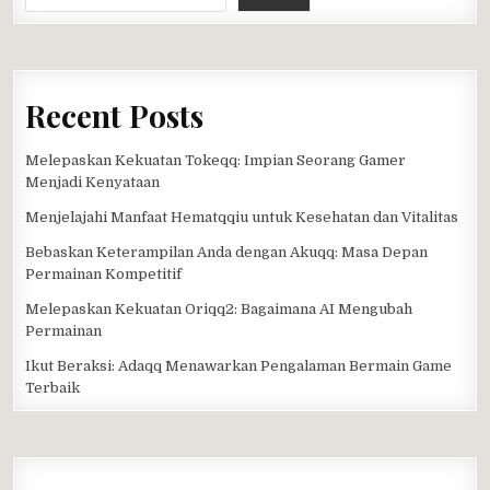
Recent Posts
Melepaskan Kekuatan Tokeqq: Impian Seorang Gamer
Menjadi Kenyataan
Menjelajahi Manfaat Hematqqiu untuk Kesehatan dan Vitalitas
Bebaskan Keterampilan Anda dengan Akuqq: Masa Depan
Permainan Kompetitif
Melepaskan Kekuatan Oriqq2: Bagaimana AI Mengubah
Permainan
Ikut Beraksi: Adaqq Menawarkan Pengalaman Bermain Game
Terbaik