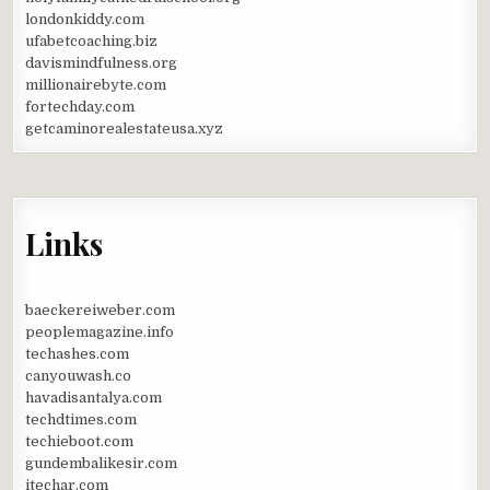
londonkiddy.com
ufabetcoaching.biz
davismindfulness.org
millionairebyte.com
fortechday.com
getcaminorealestateusa.xyz
Links
baeckereiweber.com
peoplemagazine.info
techashes.com
canyouwash.co
havadisantalya.com
techdtimes.com
techieboot.com
gundembalikesir.com
itechar.com