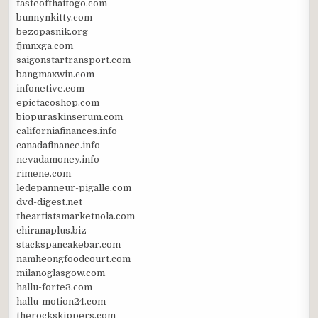
tasteofthaitogo.com
bunnynkitty.com
bezopasnik.org
fjmnxga.com
saigonstartransport.com
bangmaxwin.com
infonetive.com
epictacoshop.com
biopuraskinserum.com
californiafinances.info
canadafinance.info
nevadamoney.info
rimene.com
ledepanneur-pigalle.com
dvd-digest.net
theartistsmarketnola.com
chiranaplus.biz
stackspancakebar.com
namheongfoodcourt.com
milanoglasgow.com
hallu-forte3.com
hallu-motion24.com
therockskippers.com