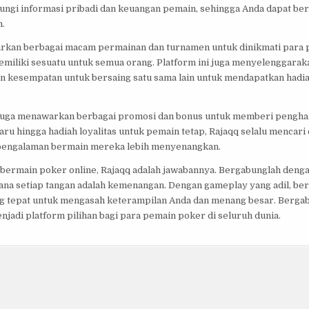
ungi informasi pribadi dan keuangan pemain, sehingga Anda dapat be
n.
arkan berbagai macam permainan dan turnamen untuk dinikmati para 
memiliki sesuatu untuk semua orang. Platform ini juga menyelenggara
 kesempatan untuk bersaing satu sama lain untuk mendapatkan hadia
q juga menawarkan berbagai promosi dan bonus untuk memberi pengh
ru hingga hadiah loyalitas untuk pemain tetap, Rajaqq selalu mencari
pengalaman bermain mereka lebih menyenangkan.
 bermain poker online, Rajaqq adalah jawabannya. Bergabunglah denga
 mana setiap tangan adalah kemenangan. Dengan gameplay yang adil, b
ng tepat untuk mengasah keterampilan Anda dan menang besar. Berga
njadi platform pilihan bagi para pemain poker di seluruh dunia.