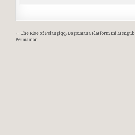
Post
← The Rise of Pelangiqq: Bagaimana Platform Ini Mengu
navigation
Permainan