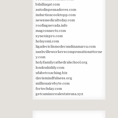
bilalliaqat.com
autodispensadores.com
inductioncooktopp.com
newsmedicaltoday.com
roofingnevada.info
magconnectx.com
synexispro.com
holayomi.com
ligadeciclismodecundinamarca.com
nashvilleworkerscompensationattorne
y.com
holyfamilycathedralschool.org
londonkiddy.com
ufabetcoaching.biz
davismindfulness.org
millionairebyte.com
fortechday.com
getcaminorealestateusa.xyz