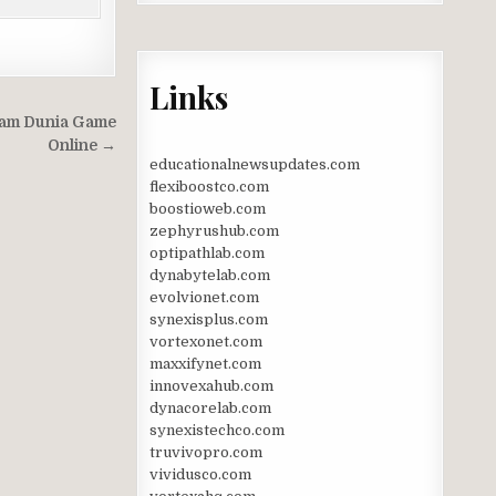
Links
lam Dunia Game
Online →
educationalnewsupdates.com
flexiboostco.com
boostioweb.com
zephyrushub.com
optipathlab.com
dynabytelab.com
evolvionet.com
synexisplus.com
vortexonet.com
maxxifynet.com
innovexahub.com
dynacorelab.com
synexistechco.com
truvivopro.com
vividusco.com