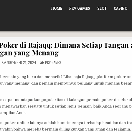
HOME
PKV GAMES
SLOT
CASINO
AN DAPATKAN BONUS
TI LANGKAH-LANGKAH SEDERHANA UNTUK MULAI BERMAIN DAN RAIH KEMENANGAN BESAR.
oker di Rajaqq: Dimana Setiap Tangan 
gan yang Menang
POSTED
NOVEMBER 21, 2024
PKV GAMES
IN
rmain yang baru dan menarik? Lihat saja Rajaqq, platform poker on
angan yang menang, dan pemain mempunyai peluang untuk menang besa
n cepat mendapatkan popularitas di kalangan pemain poker di seluruh
 menawarkan sesuatu untuk setiap jenis pemain, baik Anda seorang p
ampilan Anda.
rm poker online lainnya adalah komitmennya terhadap keadilan dan tra
pat yakin bahwa mereka bermain di lingkungan yang aman dan terjamin. 