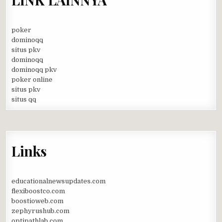
poker
dominoqq
situs pkv
dominoqq
dominoqq pkv
poker online
situs pkv
situs qq
Links
educationalnewsupdates.com
flexiboostco.com
boostioweb.com
zephyrushub.com
optipathlab.com