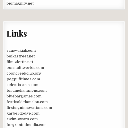
biomagnify.net
Links
saucyukiah.com
beikastreet.net
filmizlettir.net
ourmultiworlds.com
cooncreekclub.org
pegpufftimes.com
celestia-arts.com
forumchampions.com
bluebargames.com
festivaldelamalou.com
firstsigninnovations.com
garberdodge.com
swim-wears.com
forgrantedmedia.com