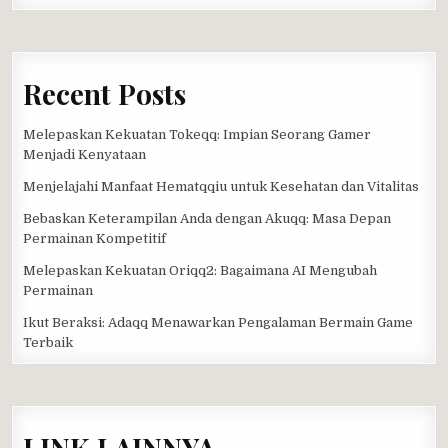
Recent Posts
Melepaskan Kekuatan Tokeqq: Impian Seorang Gamer
Menjadi Kenyataan
Menjelajahi Manfaat Hematqqiu untuk Kesehatan dan Vitalitas
Bebaskan Keterampilan Anda dengan Akuqq: Masa Depan
Permainan Kompetitif
Melepaskan Kekuatan Oriqq2: Bagaimana AI Mengubah
Permainan
Ikut Beraksi: Adaqq Menawarkan Pengalaman Bermain Game
Terbaik
LINK LAINNYA