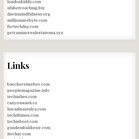
londonkiddy.com
ufabetcoaching.biz
davismindfulness.org
millionairebyte.com
fortechday.com
getcaminorealestateusa.xyz
Links
baeckereiweber.com
peoplemagazine.info
techashes.com
canyouwash.co
havadisantalya.com
techdtimes.com
techieboot.com
gundembalikesir.com
itechar.com