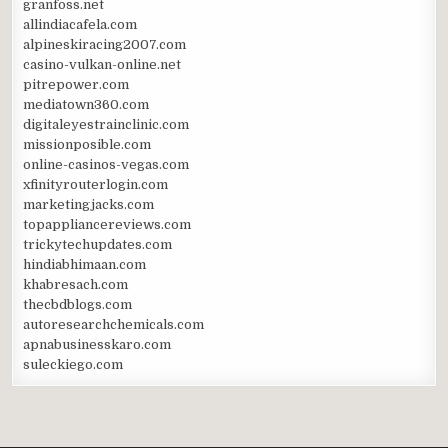
granfoss.net
allindiacafela.com
alpineskiracing2007.com
casino-vulkan-online.net
pitrepower.com
mediatown360.com
digitaleyestrainclinic.com
missionposible.com
online-casinos-vegas.com
xfinityrouterlogin.com
marketingjacks.com
topappliancereviews.com
trickytechupdates.com
hindiabhimaan.com
khabresach.com
thecbdblogs.com
autoresearchchemicals.com
apnabusinesskaro.com
suleckiego.com