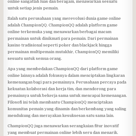
online sangatlah luas dan beragam, menawarkan sesuatu
untuk setiap jenis pemain.
Salah satu perusahaan yang merevolusi dunia game online
adalah ChampionQQ. ChampionQQ adalah platform game
online terkemuka yang menawarkan berbagai macam
permainan untuk dinikmati para pemain. Dari permainan
kasino tradisional seperti poker dan blackjack hingga
permainan multipemain mutakhir, ChampionQQ memiliki
sesuatu untuk semua orang.
Apa yang membedakan ChampionQQ dari platform game
online lainnya adalah fokusnya dalam menciptakan lingkaran
kemenangan bagi para pemainnya. Perusahaan percaya pada
kekuatan kolaborasi dan kerja tim, dan mendorong para
pemainnya untuk bekerja sama untuk mencapai kemenangan.
Filosofi ini telah membantu ChampionQQ menciptakan
komunitas pemain yang dinamis dan berkembang yang saling
mendukung dan merayakan kesuksesan satu sama lain.
ChampionQQ juga menawarkan serangkaian fitur inovatif
yang membuat permainan online lebih seru dan menarik.