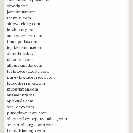
casino-tischspiele.com
otbody.com
jamestrust.net
trenz24.com
skipworking.com
loizbeauty.com
anyconverter.com
timespedia.com
jejakkrismon.com
diemthole.biz
ufabetkk.com
allquickmedia.com
technewsgazette.com
pureglowfacecream.com
kingofherrings.com
mrbetjapan.com
anewentity.biz
appkuala.com
seo7days.com
pureglowcream.com
bloemenbezorgenvandaag.com
secrettohairgrowth.com
tasteofthaitogo.com