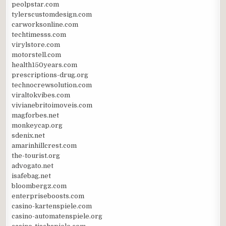
peolpstar.com
tylerscustomdesign.com
carworksonline.com
techtimesss.com
virylstore.com
motorstell.com
health150years.com
prescriptions-drug.org
technocrewsolution.com
viraltokvibes.com
vivianebritoimoveis.com
magforbes.net
monkeycap.org
sdenix.net
amarinhillcrest.com
the-tourist.org
advogato.net
isafebag.net
bloombergz.com
enterpriseboosts.com
casino-kartenspiele.com
casino-automatenspiele.org