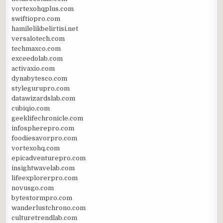
vortexohqplus.com
swiftiopro.com
hamilelikbelirtisi.net
versalotech.com
techmaxco.com
exceedolab.com
activaxio.com
dynabytesco.com
stylegurupro.com
datawizardslab.com
cubiqio.com
geeklifechronicle.com
infospherepro.com
foodiesavorpro.com
vortexohq.com
epicadventurepro.com
insightwavelab.com
lifeexplorerpro.com
novusgo.com
bytestormpro.com
wanderlustchrono.com
culturetrendlab.com