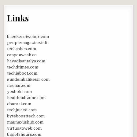
Links
baeckereiweber.com
peoplemagazine.info
techashes.com
canyouwash.co
havadisantalya.com
techdtimes.com
techieboot.com
gundembalikesir.com
itechar.com
yesbold.com
healthhubzone.com
ebaraat.com
techjuiced.com
byteboosttech.com
magnexushub.com
virtuogoweb.com
biglotshours.com