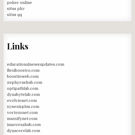
poker online
situs pkv
situs qq
Links
educationalnewsupdates.com
flexiboostco.com
boostioweb.com
zephyrushub.com
optipathlab.com
dynabytelab.com
evolvionet.com
synexisplus.com
vortexonet.com
maxxifynet.com
innovexahub.com
dynacorelab.com