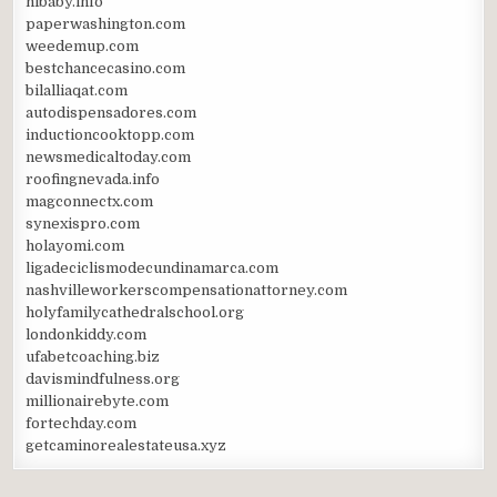
hibaby.info
paperwashington.com
weedemup.com
bestchancecasino.com
bilalliaqat.com
autodispensadores.com
inductioncooktopp.com
newsmedicaltoday.com
roofingnevada.info
magconnectx.com
synexispro.com
holayomi.com
ligadeciclismodecundinamarca.com
nashvilleworkerscompensationattorney.com
holyfamilycathedralschool.org
londonkiddy.com
ufabetcoaching.biz
davismindfulness.org
millionairebyte.com
fortechday.com
getcaminorealestateusa.xyz