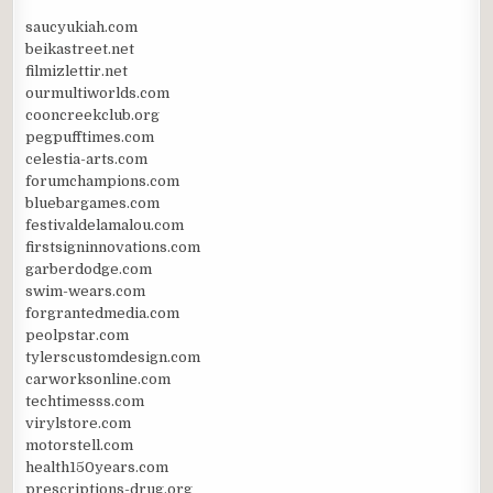
saucyukiah.com
beikastreet.net
filmizlettir.net
ourmultiworlds.com
cooncreekclub.org
pegpufftimes.com
celestia-arts.com
forumchampions.com
bluebargames.com
festivaldelamalou.com
firstsigninnovations.com
garberdodge.com
swim-wears.com
forgrantedmedia.com
peolpstar.com
tylerscustomdesign.com
carworksonline.com
techtimesss.com
virylstore.com
motorstell.com
health150years.com
prescriptions-drug.org