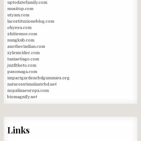
uptodatefamily.com
musitop.com
utyam.com
lacostituzioneblog.com
ohyeea.com
zhitiemoe.com
nungkub.com
anotherindian.com
xylemcider.com
taniaetiago.com
juzfitketo.com
pasomaga.com
impactgardencbdgummies.org
naturesstimulantcbd.net
nopalinaeuropa.com
biomagnify.net
Links