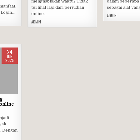
menghabiskan waktu? Tidak
dalam beberapa 
manfaat,
terlihat lagi dari perjudian
sebagai alat yan
 Login…
online…
ADMIN
ADMIN
24
JUN
2025
ng
online
njadi
nyak
a. Dengan