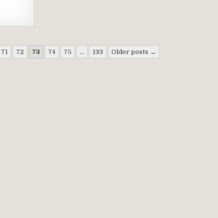
71
72
73
74
75
…
133
Older posts →