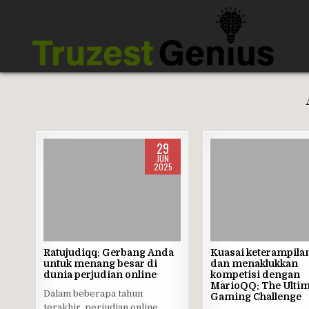
Skip
to
content
CARA MUDAH DAFTAR AGEN SLOT GACOR D
PELAJARI CARA MUDAH DAFTAR DI AGEN SLOT GACOR DAN DAPATKAN BONUS. IKU
29
JUN
2025
Posted
Posted
in
in
Ratujudiqq: Gerbang Anda
Kuasai keterampila
untuk menang besar di
dan menaklukkan
dunia perjudian online
kompetisi dengan
MarioQQ: The Ultim
Dalam beberapa tahun
Gaming Challenge
terakhir, perjudian online