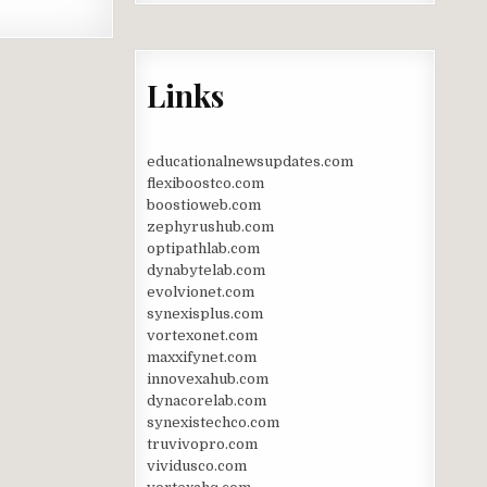
Links
educationalnewsupdates.com
flexiboostco.com
boostioweb.com
zephyrushub.com
optipathlab.com
dynabytelab.com
evolvionet.com
synexisplus.com
vortexonet.com
maxxifynet.com
innovexahub.com
dynacorelab.com
synexistechco.com
truvivopro.com
vividusco.com