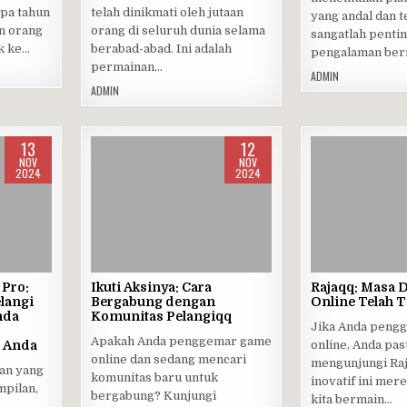
pa tahun
telah dinikmati oleh jutaan
yang andal dan 
an orang
orang di seluruh dunia selama
sangatlah penti
k ke…
berabad-abad. Ini adalah
pengalaman be
permainan…
ADMIN
ADMIN
13
12
NOV
NOV
2024
2024
Posted
Poste
in
in
 Pro:
Ikuti Aksinya: Cara
Rajaqq: Masa 
langi
Bergabung dengan
Online Telah T
nda
Komunitas Pelangiqq
Jika Anda peng
Apakah Anda penggemar game
r Anda
online, Anda past
online dan sedang mencari
mengunjungi Raj
an yang
komunitas baru untuk
inovatif ini mer
pilan,
bergabung? Kunjungi
kita bermain…