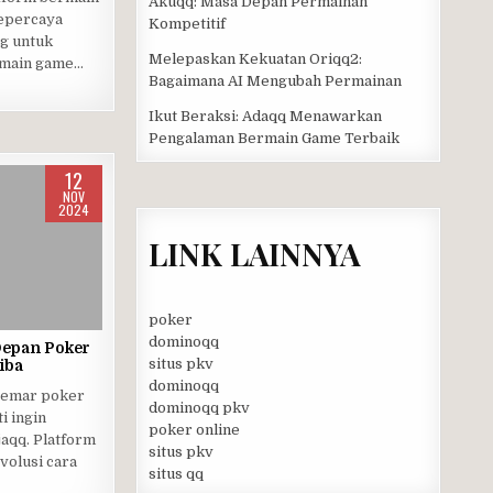
Akuqq: Masa Depan Permainan
tepercaya
Kompetitif
ng untuk
Melepaskan Kekuatan Oriqq2:
rmain game…
Bagaimana AI Mengubah Permainan
Ikut Beraksi: Adaqq Menawarkan
Pengalaman Bermain Game Terbaik
12
NOV
2024
d
LINK LAINNYA
poker
dominoqq
Depan Poker
situs pkv
iba
dominoqq
gemar poker
dominoqq pkv
i ingin
poker online
aqq. Platform
situs pkv
evolusi cara
situs qq