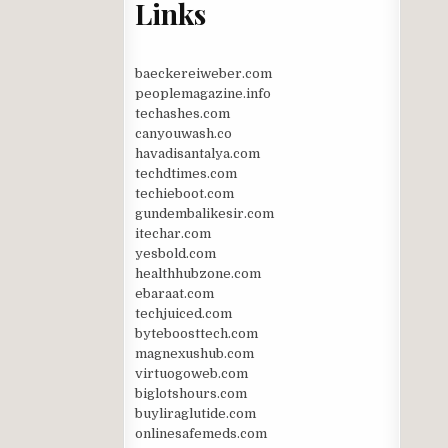
Links
baeckereiweber.com
peoplemagazine.info
techashes.com
canyouwash.co
havadisantalya.com
techdtimes.com
techieboot.com
gundembalikesir.com
itechar.com
yesbold.com
healthhubzone.com
ebaraat.com
techjuiced.com
byteboosttech.com
magnexushub.com
virtuogoweb.com
biglotshours.com
buyliraglutide.com
onlinesafemeds.com