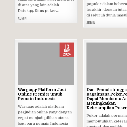
populer dalam bebera
di atas yang lain adalah
terakhir, dengan juta
Datukqq. Situs poker…
di seluruh dunia masu
ADMIN
ADMIN
13
NOV
2024
Posted
Posted
in
in
Wargaqq: Platform Judi
Dari Pemula hingga
Online Premier untuk
Bagaimana PokerPe
Pemain Indonesia
Dapat Membantu A
Meningkatkan
Wargaqq adalah platform
Keterampilan Poke
perjudian online yang dengan
Poker adalah permain
cepat menjadi pilihan utama
membutuhkan keteram
bagi para pemain Indonesia
strategi, dan sedikit